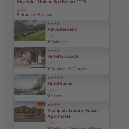
Majestic - Unique Spa Resort ****S
CIN +
Brunico / Riscone
Almhotel Lenz
CIN +
Valdaora
Hotel Gissbach
CIN +
Brunico / S. Giorgio
Hotel Solvie
CIN +
Falzes
Kronplatz Luxury House |
Aparthotel
CIN +
Valdaora / Valdaora di Sotto