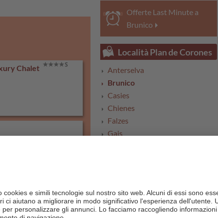
Offerte Last Minute a
Brunico
Località Plan de Corones
xury Chalet
Anterselva
Brunico
Casies
Chienes
Falzes
Gais
Monguelfo
Perca
Rasun
Riscone
San Lorenzo
San Martino in Badia