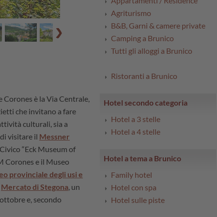
Appartamenti / Residence
Agriturismo
B&B, Garni & camere private
Camping a Brunico
Tutti gli alloggi a Brunico
Ristoranti a Brunico
e Corones è la Via Centrale,
Hotel secondo categoria
ietti che invitano a fare
Hotel a 3 stelle
tività culturali, sia a
Hotel a 4 stelle
i visitare il
Messner
o Civico “Eck Museum of
Hotel a tema a Brunico
MM Corones e il Museo
o provinciale degli usi e
Family hotel
l
Mercato di Stegona
, un
Hotel con spa
i ottobre e, secondo
Hotel sulle piste