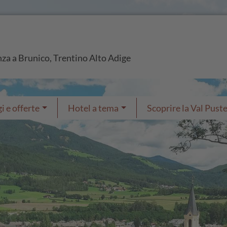
nza a Brunico, Trentino Alto Adige
i e offerte
Hotel a tema
Scoprire la Val Puste