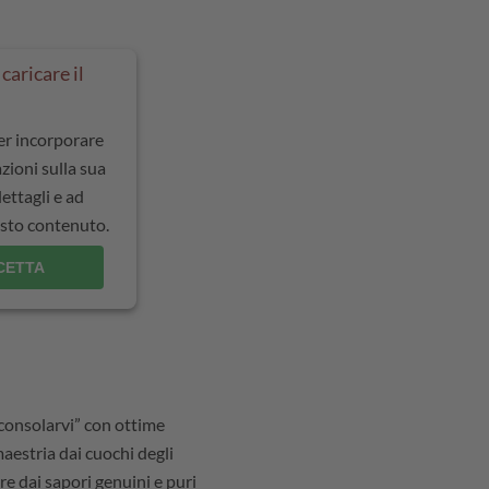
caricare il
per incorporare
zioni sulla sua
dettagli e ad
uesto contenuto.
CETTA
“consolarvi” con ottime
aestria dai cuochi degli
rre dai sapori genuini e puri