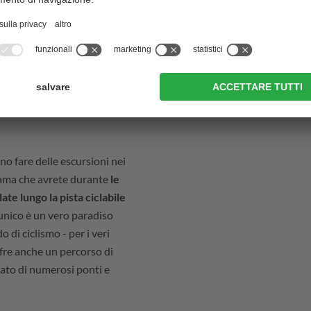
San Vigilio di Marebbe
Terento
Tesido
Valdaora
ico e nei bellissimi
no fare delle escursioni nei
rama che avrete durante
le
ate lungo la pista ciclabile
nico è un vero paradiso
o di ciclismo - per i veri
ffre anche un percorso di
tato di numerosi ponti e