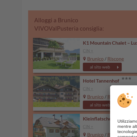
Alloggi a Brunico
VIVOValPusteria consiglia:
K1 Mountain Chalet – Lu
CIN +
Brunico
/
Riscone
al sito web
Hotel Tannenhof
CIN +
Brunico
/
Riscone
al sito web
Kleinflatscherhof
CIN +
Brunico
/
Riscone