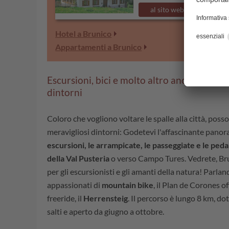
al sito web
Hotel a Brunico
Appartamenti a Brunico
Escursioni, bici e molto altro ancora a Brun
dintorni
Coloro che vogliono voltare le spalle alla città, posso
meravigliosi dintorni: Godetevi l'affascinante pano
escursioni, le arrampicate, le passeggiate e le pedal
della Val Pusteria
o verso Campo Tures. Vedrete, Bru
per gli escursionisti e gli amanti della natura! Parland
appassionati di
mountain bike
, il Plan de Corones o
freeride, il
Herrensteig
. Il percorso è lungo 8 km, do
salti e aperto da giugno a ottobre.