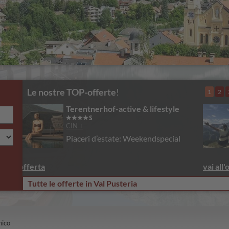
Le nostre TOP-offerte
!
1
2
Il Tyrol
CIN +
Yoga settembre con Elena Ferraris
vai all'offerta
Tutte le offerte in Val Pusteria
nico