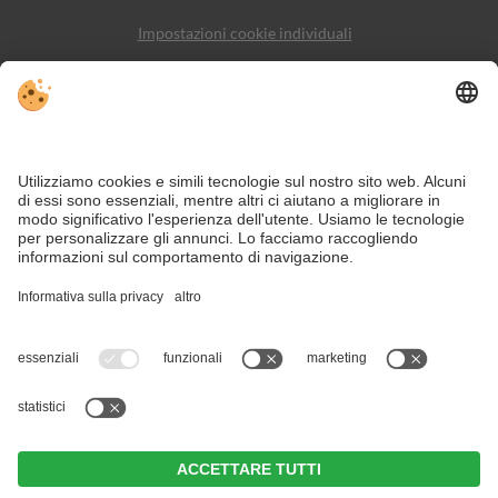
Impostazioni cookie individuali
Sitemap
Contatto
Social Media
Nonostante il lavoro accurato e il costante aggiornamento dei contenuti,
si possono verificare errori. Non garantiamo la correttezza e la
completezza di tutte le informazioni.
Per motivi di sicurezza, si prega di verificare chiedendo direttamente sul
posto all'organizzatore.
Esperienze benessere senza fine vi aspettano in vacanza in hotel ad
Anterselva.