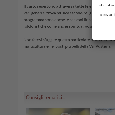
Il vasto repertorio attraversa
tutte le epoche e i ge
vari generi si trova musica sacrale-religiosa e popol
programma sono anche le canzoni lirico-operistiche,
folcloristiche come anche spiritual, gospel e jazz.
Non fatevi sfuggire questa particolare delizia musica
multiculturale nei posti più belli della Val Pusteria.
Consigli tematici...