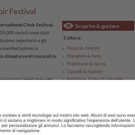
oir Festival
ternational Choir Festival
,
Scoprire & gustare
 35.000 coristi sono stati
Cultura:
stissimo repertorio e gli
Musei & mostre
a manifestazione in
Mangiare & bere
iù stimati eventi musicali in
Tradizione & storia
Castelli & manieri
Religione, chiese & cappelle
in programma
ogni anno alla
Tesori culturali
uoghi diversi in Val
Natale
ian in
Tirolo Orientale
. I
rto e in chiesa. Si canta
Natura:
es, nei castelli medievali di
Valli, alpeggi & montagne
al di Landro, nella stupenda
Laghi
lta Pusteria
.
Parchi Naturali & tesori