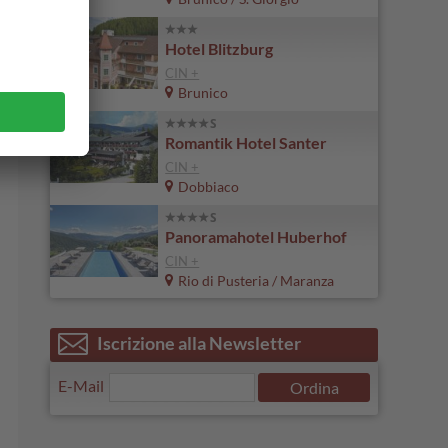
Hotel Blitzburg
CIN +
Brunico
Romantik Hotel Santer
CIN +
Dobbiaco
Panoramahotel Huberhof
CIN +
Rio di Pusteria / Maranza
Iscrizione alla Newsletter
E-Mail