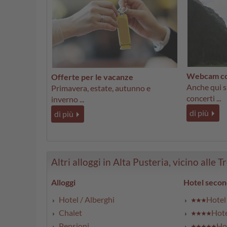
Webcam con
Offerte per le vacanze
Anche qui si
Primavera, estate, autunno e
concerti ...
inverno ...
di più
di più
Altri alloggi in Alta Pusteria, vicino alle T
Alloggi
Hotel secon
Hotel / Alberghi
Hotel 
Chalet
Hote
Pensioni
Hot