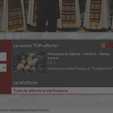
Le nostre TOP-offerte
!
1
2
Montanaris Alpine ~ Active ~ Relax
CIN +
Settimane della Patata & “Erdäpflfest
vai all'offerta
Tutte le offerte in Val Pusteria
steria International Choir Festival