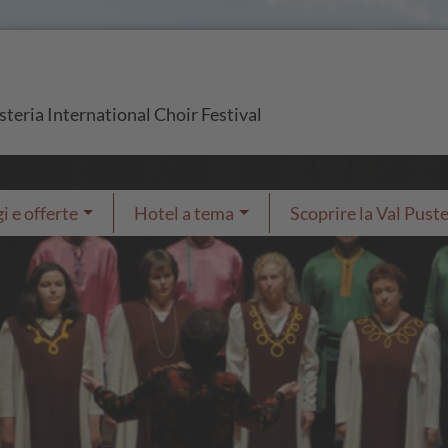
usteria International Choir Festival
i e offerte
Hotel a tema
Scoprire la Val Puste