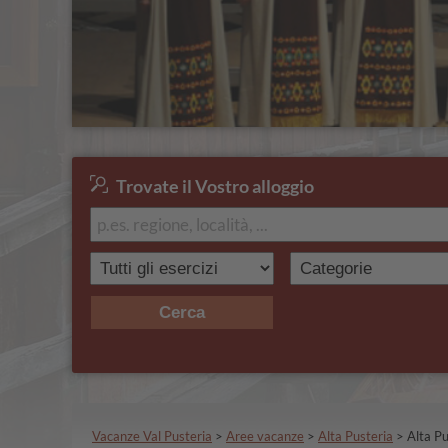
Trovate il Vostro alloggio
Cerca
Vacanze Val Pusteria
>
Aree vacanze
>
Alta Pusteria
>
Alta Pu