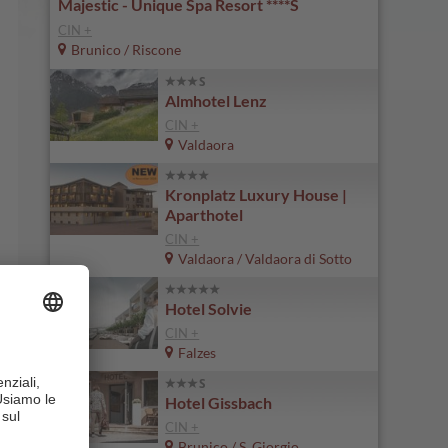
Majestic - Unique Spa Resort ****S
CIN +
Brunico / Riscone
Almhotel Lenz
CIN +
Valdaora
Kronplatz Luxury House |
Aparthotel
CIN +
Valdaora / Valdaora di Sotto
Hotel Solvie
CIN +
Falzes
Hotel Gissbach
CIN +
Brunico / S. Giorgio