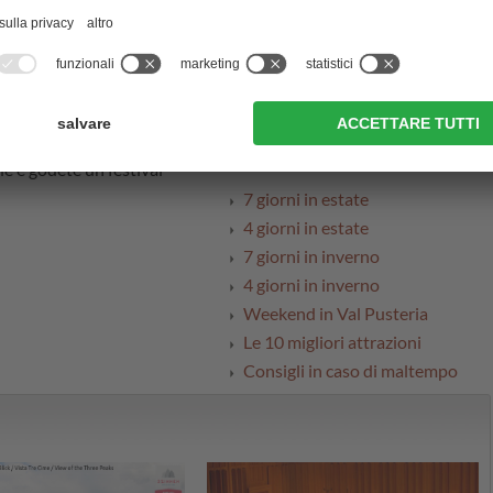
Cabinovie & funivie
neri musicali
. Tra l'altro fra i
are. Componenti fisse del
Manifestazioni:
 canzoni popolari-
Piaceri & tradizioni
La vostra guida per la Val
Pusteria:
le e godete un festival
7 giorni in estate
4 giorni in estate
7 giorni in inverno
4 giorni in inverno
Weekend in Val Pusteria
Le 10 migliori attrazioni
Consigli in caso di maltempo