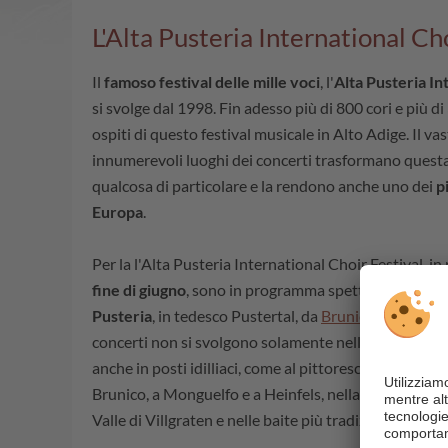
L'Alta Pusteria International Ch
Il
famoso festival delle mille voci
, l'
Alta Pusteria In
si svolge dal 1998. Fin adesso più di 800 cori e più di
ospiti di questo festival musicale in Alto Adige. Il va
innumerevoli luoghi dei concerti trasformano quest
qualcosa di particolare e la rendono anche uno dei
p
Europa
.
Per la l'Alta Pusteria International Choir Festival, 
fine di giugno
, sono in programma spettacoli
in 40 l
Pusteria
, in tedesco Pustertal, da
Brunico
fino a Sill
concerti non si svolgono solamente nelle sale di conce
anche in posti idilliaci, come al pittoresco lago di Brai
Brunico, a Monguelfo e a Heinfels, nella silenziosa V
Valle di Villgraten e nelle baite più tradizionali dell'
A