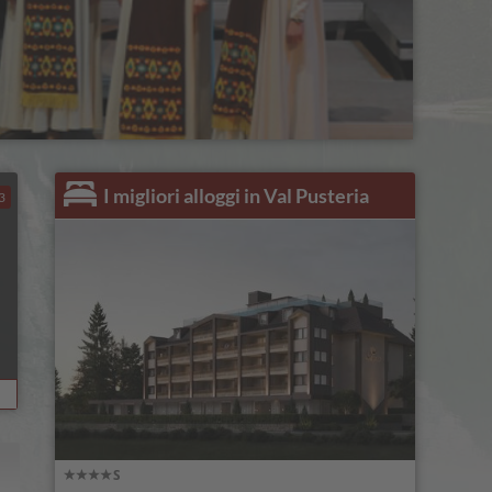
I migliori alloggi in Val Pusteria
3
”