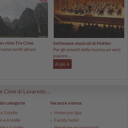
 vista Tre Cime
Settimane musicali di Mahler
 sono svolti alcuni
Per gli amanti della musica un vero
piacere ...
di più
re Cime di Lavaredo ...
do categoria
Vacanze a tema
a 3 stelle
Hotel con Spa
l a 4 stelle
Family hotel
el a 5 stelle
Hotel per escursionisti