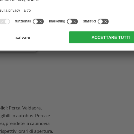
per incorporare
zioni sulla sua
dettagli e ad
uesto contenuto.
CETTA
ici:
Perca, Valdaora,
ibili in autobus. Perca e
esi, prendete la cabinovia
ispettivi orari di apertura.