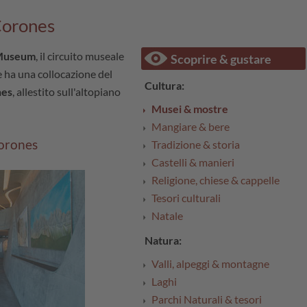
Corones
Museum
, il circuito museale
Scoprire & gustare
 e ha una collocazione del
Cultura:
es
, allestito sull'altopiano
Musei & mostre
Mangiare & bere
orones
Tradizione & storia
Castelli & manieri
Religione, chiese & cappelle
Tesori culturali
Natale
Natura:
Valli, alpeggi & montagne
Laghi
Parchi Naturali & tesori