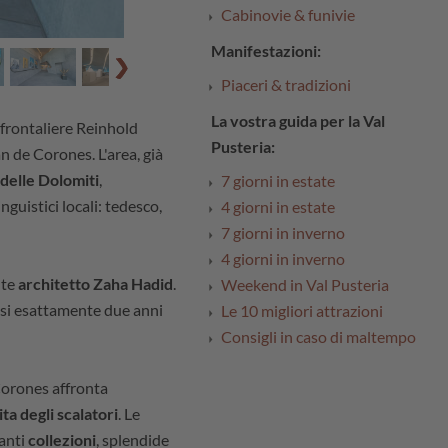
Cabinovie & funivie
Manifestazioni:
Piaceri & tradizioni
La vostra guida per la Val
 frontaliere Reinhold
Pusteria:
n de Corones. L'area, già
delle Dolomiti
,
7 giorni in estate
nguistici locali: tedesco,
4 giorni in estate
7 giorni in inverno
4 giorni in inverno
nte
architetto Zaha Hadid
.
Weekend in Val Pusteria
usisi esattamente due anni
Le 10 migliori attrazioni
Consigli in caso di maltempo
orones affronta
ita degli scalatori
. Le
santi
collezioni
, splendide