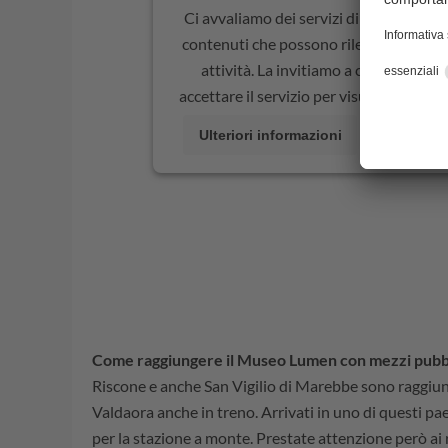
Ci avvaliamo dei servizi di terze parti 
contenuti che possono rilevare informa
attività. La invitiamo a controllare i 
accettare il servizio per visualizzare q
Ulteriori informazioni
AC
Come raggiungere il Museo Lumen con mezzi pubbl
Riscone e anche San Vigilio di Marebbe sono raggiung
Valdaora anche in treno. Arrivati in uno di questi pa
per la stazione a monte. Prestate attenzione però ai r