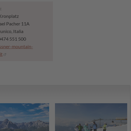
o
:
Kronplatz
ael Pacher 11A
nico, Italia
 0474 551 500
sner-mountain-
it