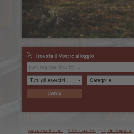
Trovate il Vostro alloggio
Cerca
Vacanze Val Pusteria
>
Attivo e sportivo
>
Scoprire & gustare