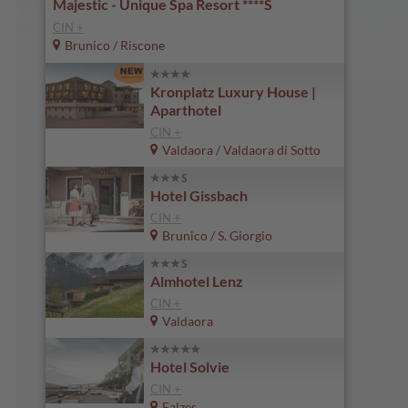
Majestic - Unique Spa Resort ****S
CIN +
Brunico / Riscone
Kronplatz Luxury House |
Aparthotel
CIN +
Valdaora / Valdaora di Sotto
Hotel Gissbach
CIN +
Brunico / S. Giorgio
Almhotel Lenz
CIN +
Valdaora
Hotel Solvie
CIN +
Falzes