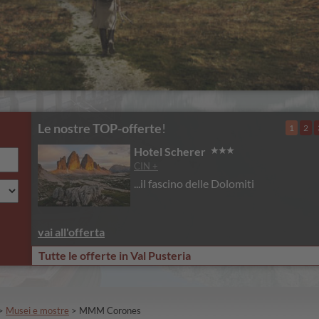
Le nostre TOP-offerte
!
1
2
Hotel Scherer
CIN +
...il fascino delle Dolomiti
vai all'offerta
Tutte le offerte in Val Pusteria
>
Musei e mostre
>
MMM Corones