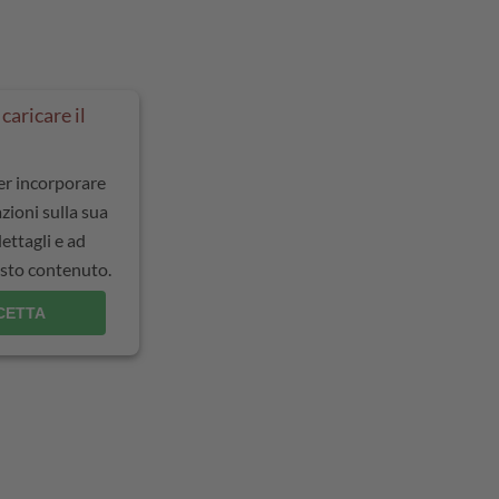
caricare il
per incorporare
zioni sulla sua
dettagli e ad
uesto contenuto.
CETTA