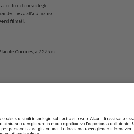
accolto nel corso degli
rande rilievo all'alpinismo
ersi filmati
.
 Plan de Corones
, a 2.275 m
ra, Riscone e San Vigilio di
 per raggiungere in Plan de
tazioni a valle.
caricare il