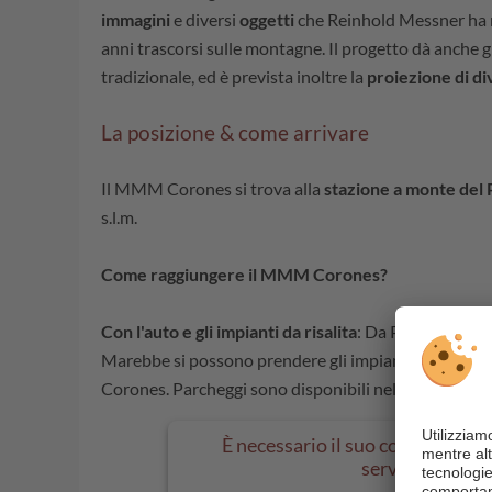
immagini
e diversi
oggetti
che Reinhold Messner ha r
anni trascorsi sulle montagne. Il progetto dà anche g
tradizionale, ed è prevista inoltre la
proiezione di div
La posizione & come arrivare
Il MMM Corones si trova alla
stazione a monte del
s.l.m.
Come raggiungere il MMM Corones?
Con l'auto e gli impianti da risalita
: Da Perca, Valdao
Marebbe si possono prendere gli impianti di risalita
Corones. Parcheggi sono disponibili nelle rispettive s
È necessario il suo consenso per 
servizio .