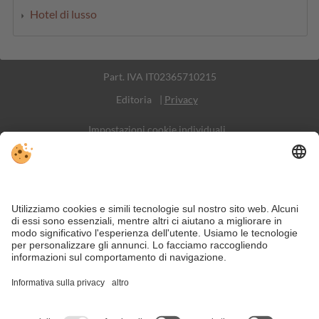
Hotel di lusso
Part. IVA IT02365710215
Editoria
|
Privacy
Impostazioni cookie individuali
Sitemap
Contatto
Social Media
Nonostante il lavoro accurato e il costante aggiornamento dei contenuti,
si possono verificare errori. Non garantiamo la correttezza e la
completezza di tutte le informazioni.