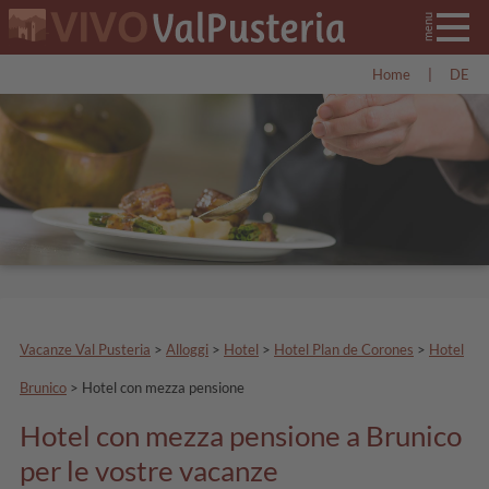
Home
|
DE
Vacanze Val Pusteria
>
Alloggi
>
Hotel
>
Hotel Plan de Corones
>
Hotel
Brunico
>
Hotel con mezza pensione
Hotel con mezza pensione a Brunico
per le vostre vacanze