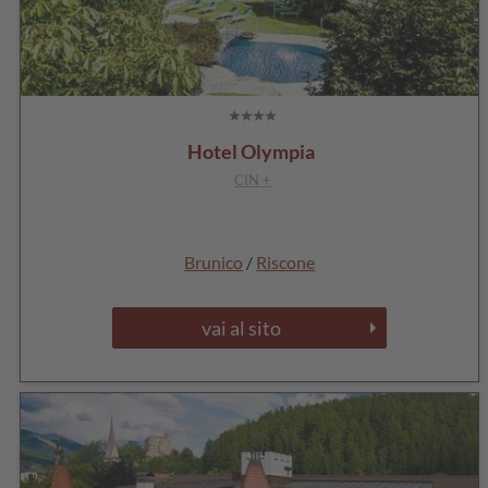
Hotel Olympia
CIN +
Brunico
/
Riscone
vai al sito