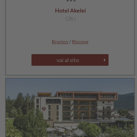
Hotel Akelei
CIN +
Brunico
/
Riscone
vai al sito