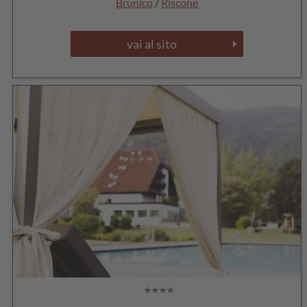
Brunico
/
Riscone
vai al sito