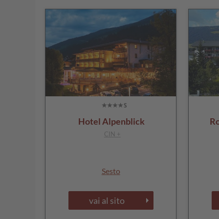
Hotel Alpenblick
Ro
CIN +
Sesto
vai al sito