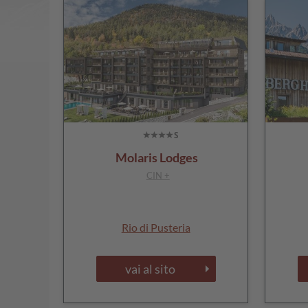
Molaris Lodges
CIN +
Rio di Pusteria
vai al sito