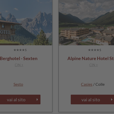
Berghotel - Sexten
Alpine Nature Hotel St
CIN +
CIN +
Sesto
Casies
/ Colle
vai al sito
vai al sito