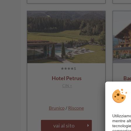
Hotel Petrus
Ba
CIN +
Brunico
/
Riscone
vai al sito