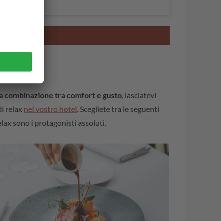
a combinazione tra comfort e gusto
, lasciatevi
di relax
nel vostro hotel
. Scegliete tra le seguenti
ax sono i protagonisti assoluti.