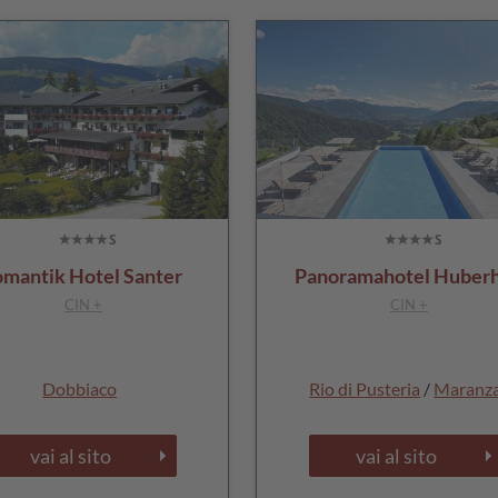
mantik Hotel Santer
Panoramahotel Huber
CIN +
CIN +
Dobbiaco
Rio di Pusteria
/
Maranz
vai al sito
vai al sito