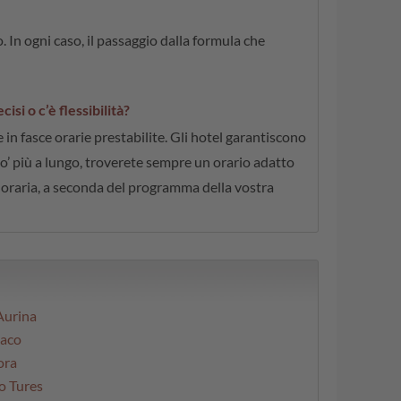
In ogni caso, il passaggio dalla formula che
si o c’è flessibilità?
 in fasce orarie prestabilite. Gli hotel garantiscono
po’ più a lungo, troverete sempre un orario adatto
ia oraria, a seconda del programma della vostra
Aurina
iaco
ora
o Tures