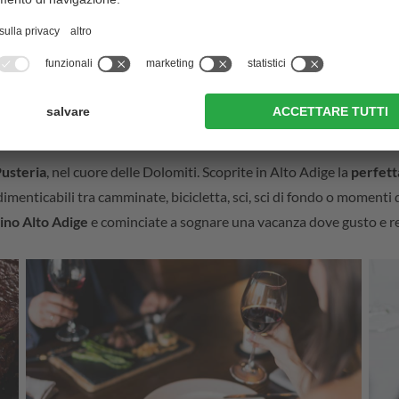
visualizza ulteriori alloggi
a pensione in Val Pusteria, Trentino Alto Adige
Pusteria
, nel cuore delle Dolomiti. Scoprite in Alto Adige la
perfett
imenticabili tra camminate, bicicletta, sci, sci di fondo o momenti 
tino Alto Adige
e cominciate a sognare una vacanza dove gusto e rel