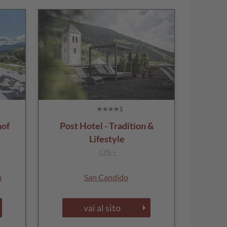
hof
Post Hotel - Tradition &
Lifestyle
CIN +
a
San Candido
vai al sito