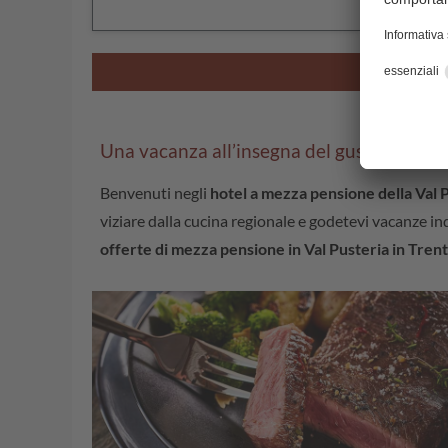
Una vacanza all’insegna del gusto in mezz
Benvenuti negli
hotel a mezza pensione della Val 
viziare dalla cucina regionale e godetevi vacanze ind
offerte di mezza pensione in Val Pusteria in Tren