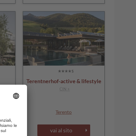
Terentnerhof-active & lifestyle
CIN +
pra
Terento
vai al sito