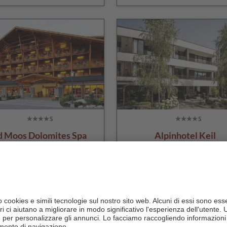
d Moos Dolomites Spa
Alpinhotel Keil
Resort
CIN +
CIN +
Sesto
/ Moso
Valdaora
/ Valdaora di So
vai al sito
vai al sito