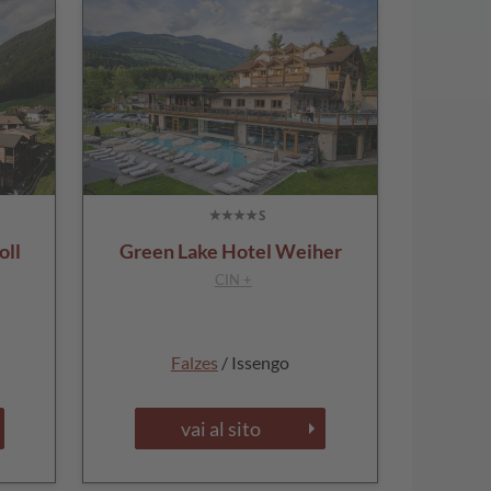
oll
Green Lake Hotel Weiher
CIN +
Falzes
/ Issengo
vai al sito