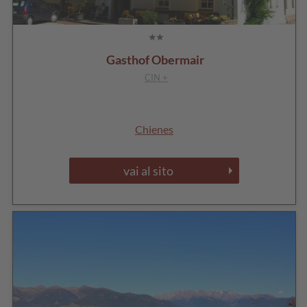
Gasthof Obermair
CIN +
Chienes
vai al sito