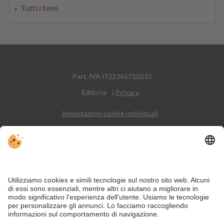
Tutti i temi
Part. IVA IT02365710215
Editoria
|
Privacy
Impostazioni cookie individuali
Sitemap
Contatto
Social Media
Nonostante il lavoro accurato e il costante aggiornamento dei contenuti,