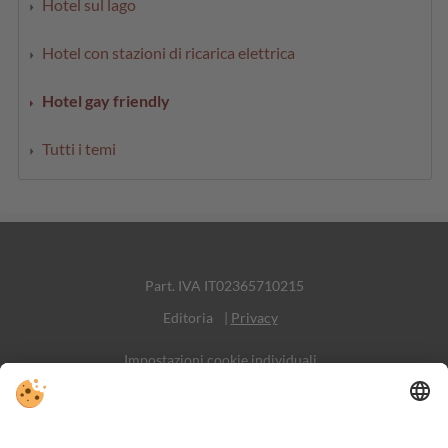
Hotel sul lago
Hotel con stazioni di ricarica elettrica
Hotel gay friendly
Tutti i temi
Part. IVA IT02365710215
Editoria
|
Privacy
Impostazioni cookie individuali
Sitemap
Contatto