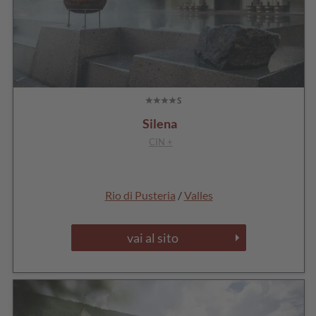
Silena
CIN +
Rio di Pusteria
/
Valles
vai al sito