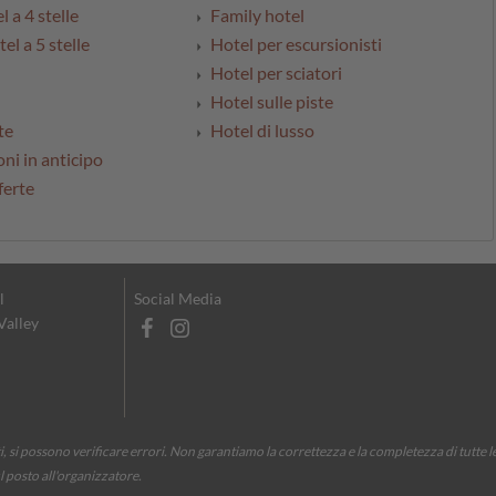
l a 4 stelle
Family hotel
el a 5 stelle
Hotel per escursionisti
Hotel per sciatori
Hotel sulle piste
te
Hotel di lusso
ni in anticipo
ferte
l
Social Media
 Valley
 si possono verificare errori. Non garantiamo la correttezza e la completezza di tutte l
l posto all'organizzatore.