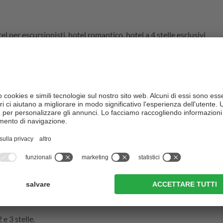
el per escursionisti, hotel romantico, hotel a 4 stelle esclusivi
oli – tra gli hotel e gli alberghi dell'Alta Badia troverete di
stro
hotel in Alta Badia
e assicuratevi una bella camera con vista
e vacanze o anche solo per un breve weekend. Godetevi momenti
dia
di viaggi per le vacanze in Val Pusteria e anche per l'Alta
 e 3 stelle.