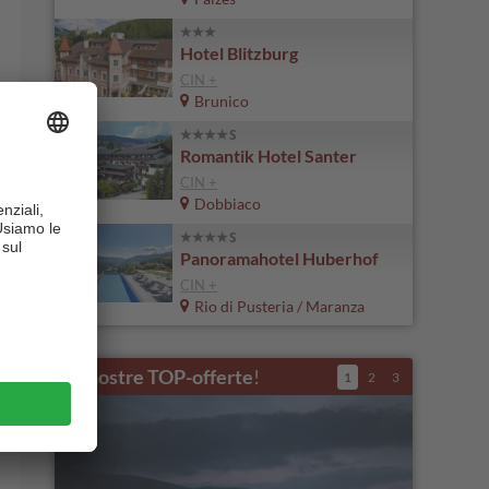
Hotel Blitzburg
CIN +
Brunico
Romantik Hotel Santer
CIN +
Dobbiaco
Panoramahotel Huberhof
CIN +
Rio di Pusteria / Maranza
Le nostre TOP-offerte
!
1
2
3