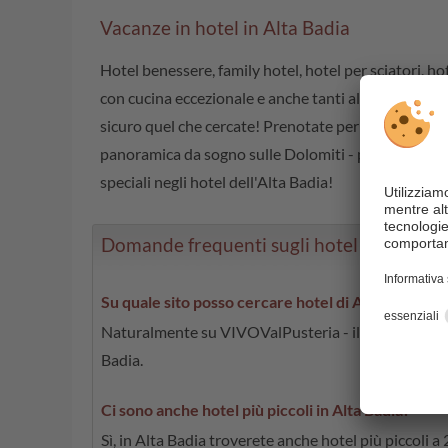
Vacanze in hotel in Alta Badia
Hotel benessere, family hotel, hotel per sciatori, hot
con cucina eccezionale e anche tanti alberghi più picc
sicuro quel che cercate! Prenotate per tempo il vo
panoramica da sogno sulle Dolomiti - per le vostr
speciali negli hotel dell'Alta Badia!
Domande frequenti sugli hotel in Alta Ba
Su quale sito posso cercare hotel di Alta Badia?
Naturalmente su VIVOValPusteria - il vostro portale 
Badia.
Ci sono anche hotel più piccoli in Alta Badia?
Sì, in Alta Badia troverete anche hotel più piccoli a 2