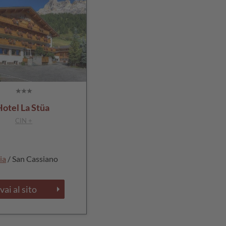
Hotel La Stüa
CIN +
ia
/ San Cassiano
vai al sito