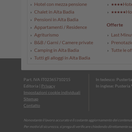
Hotel con mezza pensione
Hote
Chalet in Alta Badia
Hot
Pensioni in Alta Badia
Offerte
Appartamenti / Residence
Agriturismo
Last Minu
B&B / Garni / Camere private
Prenotazio
Camping in Alta Badia
Tutte le of
Tutti gli alloggi in Alta Badia
Part. IVA IT02365710215
In tedesco: Pusterta
Editoria
|
Privacy
In inglese: Pusteria
Impostazioni cookie individuali
Sitemap
Contatto
Nonostante il lavoro accurato e il costante aggiornamento dei contenuti,
Per motivi di sicurezza, si prega di verificare chiedendo direttamente su