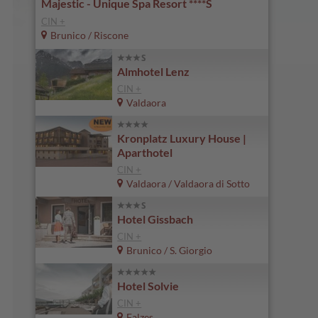
Majestic - Unique Spa Resort ****S
CIN +
Brunico / Riscone
Almhotel Lenz
CIN +
Valdaora
Kronplatz Luxury House |
Aparthotel
CIN +
Valdaora / Valdaora di Sotto
Hotel Gissbach
CIN +
Brunico / S. Giorgio
Hotel Solvie
CIN +
Falzes