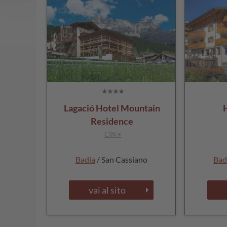
Lagació Hotel Mountain
Residence
CIN +
Badia
/ San Cassiano
Bad
vai al sito