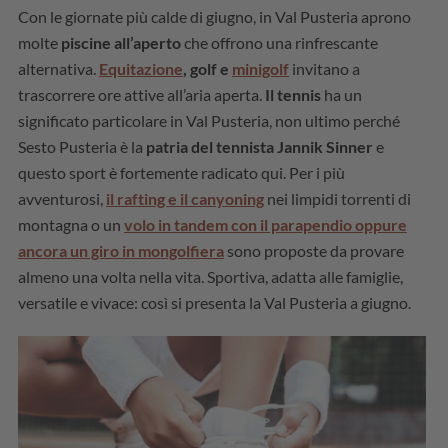
Con le giornate più calde di giugno, in Val Pusteria aprono
molte
piscine all’aperto
che offrono una rinfrescante
alternativa.
Equitazione
, golf e
minigolf
invitano a
trascorrere ore attive all’aria aperta.
Il tennis
ha un
significato particolare in Val Pusteria, non ultimo perché
Sesto Pusteria è la
patria del tennista Jannik Sinner
e
questo sport è fortemente radicato qui. Per i più
avventurosi,
il rafting e il canyoning
nei limpidi torrenti di
montagna o un
volo in tandem con il parapendio oppure
ancora un giro in mongolfiera
sono proposte da provare
almeno una volta nella vita. Sportiva, adatta alle famiglie,
versatile e vivace: così si presenta la Val Pusteria a giugno.