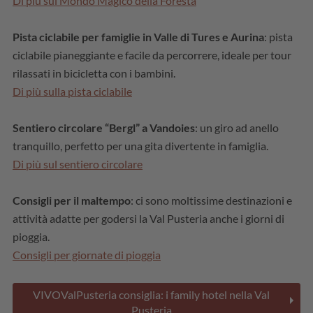
Di più sul Mondo Magico della Foresta
Pista ciclabile per famiglie in Valle di Tures e Aurina
: pista
ciclabile pianeggiante e facile da percorrere, ideale per tour
rilassati in bicicletta con i bambini.
Di più sulla pista ciclabile
Sentiero circolare “Bergl” a Vandoies
: un giro ad anello
tranquillo, perfetto per una gita divertente in famiglia.
Di più sul sentiero circolare
Consigli per il maltempo
: ci sono moltissime destinazioni e
attività adatte per godersi la Val Pusteria anche i giorni di
pioggia.
Consigli per giornate di pioggia
VIVOValPusteria consiglia: i family hotel nella Val
Pusteria