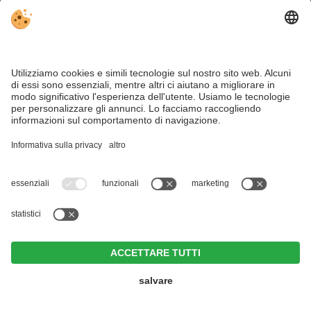
Meteo e clima in giugno in Val Pusteria
Giugno in Val Pusteria è caratterizzato da
un clima
prevalentemente piacevole di inizio estate
. Le giornate
sono
per lo più soleggiate e calde
, mentre le temperature in
montagna rimangono gradevoli. Qualche pioggia rinfresca
l’aria e mantiene il paesaggio verde e rigoglioso. A
Brunico
, la
località principale della Val Pusteria, le massime giornaliere
medie di giugno si aggirano intorno ai
20-22 °C
. In generale,
giugno offre buone condizioni per le attività all’aperto, con
giornate lunghe, molta luce, temperature moderate e aria
limpida di montagna.
Majestic - Unique Spa Resort ****S
CIN +