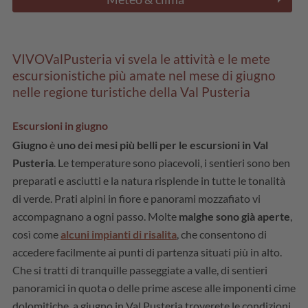
VIVOValPusteria vi svela le attività e le mete
escursionistiche più amate nel mese di giugno
nelle regione turistiche della Val Pusteria
Escursioni in giugno
Giugno
è
uno dei mesi più belli per le escursioni in Val
Pusteria
. Le temperature sono piacevoli, i sentieri sono ben
preparati e asciutti e la natura risplende in tutte le tonalità
di verde. Prati alpini in fiore e panorami mozzafiato vi
accompagnano a ogni passo. Molte
malghe sono già aperte
,
così come
alcuni impianti di risalita
, che consentono di
accedere facilmente ai punti di partenza situati più in alto.
Che si tratti di tranquille passeggiate a valle, di sentieri
panoramici in quota o delle prime ascese alle imponenti cime
dolomitiche, a giugno in Val Pusteria troverete le condizioni