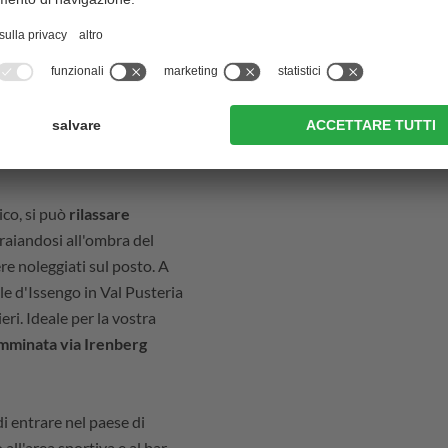
questo è eccezionale per i
o refrigerio e ristoro
ini che adorano nuotare è
iochi. E anche la maestosa
ltoatesino assicura
 Inoltre, barche e materassi
ico, si può
rilassare
draiandosi all'ombra del
e noleggiati sul posto. A
ale d'Issengo in Val Pusteria
ri. Ideale per la vostra
mminata via Irenberg
di entrare nel paese di
 all'area sportiva e al bar