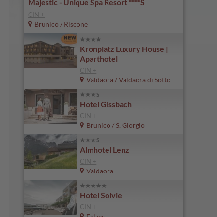
Majestic - Unique Spa Resort ****S
CIN +
Brunico / Riscone
Kronplatz Luxury House |
Aparthotel
CIN +
Valdaora / Valdaora di Sotto
Hotel Gissbach
CIN +
Brunico / S. Giorgio
Almhotel Lenz
CIN +
Valdaora
Hotel Solvie
CIN +
Falzes