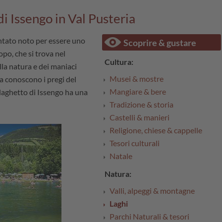
di Issengo in Val Pusteria
ntato noto per essere uno
Scoprire & gustare
opo, che si trova nel
Cultura:
ella natura e dei maniaci
Musei & mostre
a conoscono i pregi del
Mangiare & bere
l laghetto di Issengo ha una
Tradizione & storia
Castelli & manieri
Religione, chiese & cappelle
Tesori culturali
Natale
Natura:
Valli, alpeggi & montagne
Laghi
Parchi Naturali & tesori