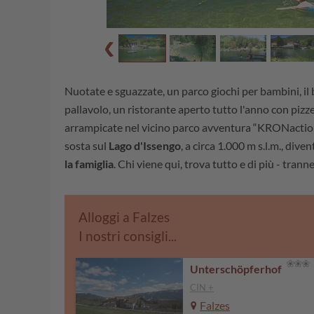
Nuotate e sguazzate, un parco giochi per bambini, il 
pallavolo, un ristorante aperto tutto l'anno con pizz
arrampicate nel vicino parco avventura “KRONaction
sosta sul
Lago d'Issengo
, a circa 1.000 m s.l.m., diven
la famiglia
. Chi viene qui, trova tutto e di più - trann
Alloggi a Falzes
I nostri consigli...
Unterschöpferhof
CIN +
Falzes