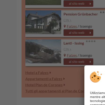
al sito web
Pension Grünbacher
CIN +
Falzes
/ Issengo
al sito web
Lantl - Issing
CIN +
Falzes
/ Issengo
al sito web
Hotel a Falzes
Appartamenti a Falzes
Hotel Plan de Corones
Tutti gli appartamenti al Plan de Corones