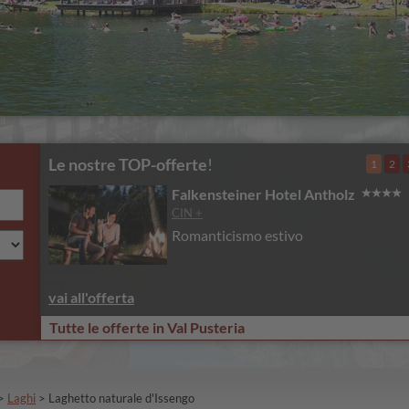
Le nostre TOP-offerte
!
1
2
Falkensteiner Hotel Antholz
CIN +
Romanticismo estivo
vai all'offerta
Tutte le offerte in Val Pusteria
>
Laghi
>
Laghetto naturale d'Issengo