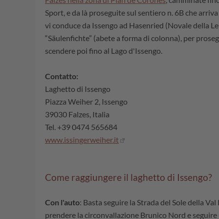
Sport, e da là proseguite sul sentiero n. 6B che arriva
vi conduce da Issengo ad Hasenried (Novale della Lepr
“Säulenfichte” (abete a forma di colonna), per proseg
scendere poi fino al Lago d'Issengo.
Contatto:
Laghetto di Issengo
Piazza Weiher 2, Issengo
39030 Falzes, Italia
Tel. +39 0474 565684
www.issingerweiher.it
Come raggiungere il laghetto di Issengo?
Con l'auto
: Basta seguire la Strada del Sole della Val
prendere la circonvallazione Brunico Nord e seguire