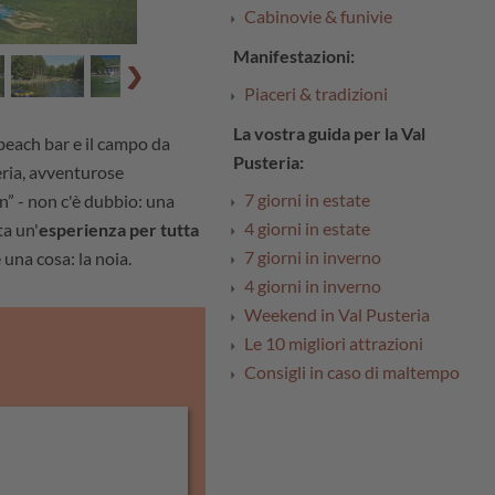
Cabinovie & funivie
Manifestazioni:
Piaceri & tradizioni
La vostra guida per la Val
beach bar e il campo da
Pusteria:
eria, avventurose
7 giorni in estate
” - non c'è dubbio: una
4 giorni in estate
ta un'
esperienza per tutta
7 giorni in inverno
e una cosa: la noia.
4 giorni in inverno
Weekend in Val Pusteria
Le 10 migliori attrazioni
Consigli in caso di maltempo