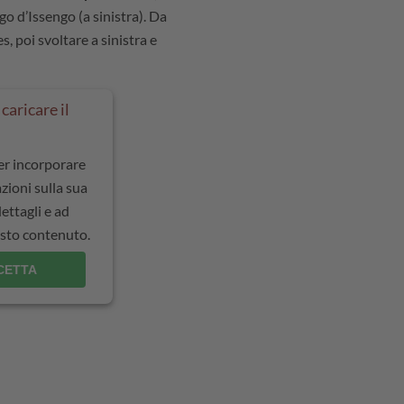
ago d’Issengo (a sinistra). Da
, poi svoltare a sinistra e
caricare il
per incorporare
zioni sulla sua
dettagli e ad
uesto contenuto.
CETTA