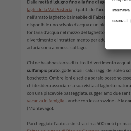
Dalla
metà di giugno fino alla fine di agosto
- anche 
laghi della Val Pusteria
- i patiti dell'acqua troverann
nell'amato laghetto balneabile di Falzes. Per i bamb
disponibile uno scivolo d'acqua e un piccolo parco g
fontana d'acqua nel mezzo del laghetto balneabile a
divertimento e intrattenimento per adulti e bambini.
ad aria sono ammessi sul lago.
Chi ne ha abbastanza di tutto il divertimento acquat
sull'ampio prato
, godendosi i caldi raggi del sole o s
boschetto. Ombrelloni e sedie a sdraio possono esser
chi desidera associare la sua visita al laghetto natur
con una piacevole passeggiata, suggeriamo due sentie
vacanza in famiglia
- anche con le carrozzine - è la
ca
(Montevago).
Parcheggiate l'auto a sinistra, circa 500 metri prima 
Falzes nella zona di Plan de Corones
, camminate fino