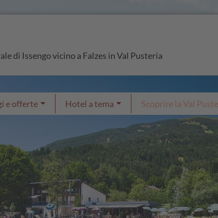
ale di Issengo vicino a Falzes in Val Pusteria
i e offerte
Hotel a tema
Scoprire la Val Puste