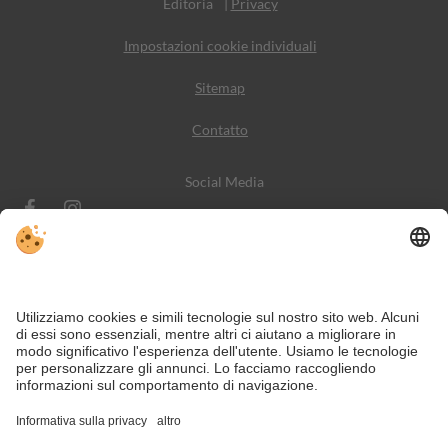
Editoria
|
Privacy
Impostazioni cookie individuali
Sitemap
Contatto
Social Media
Nonostante il lavoro accurato e il costante aggiornamento dei contenuti,
si possono verificare errori. Non garantiamo la correttezza e la
completezza di tutte le informazioni.
Per motivi di sicurezza, si prega di verificare chiedendo direttamente sul
posto all'organizzatore.
A Campo Tures in Valle Aurina e Tures nella regione vacanza Val
Pusteria si incontrano cultura e natura, modernità e tradizioni.