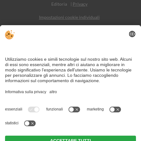
Editoria
|
Privacy
Impostazioni cookie individuali
Sitemap
Contatto
Social Media
Nonostante il lavoro accurato e il costante aggiornamento dei contenuti,
si possono verificare errori. Non garantiamo la correttezza e la
completezza di tutte le informazioni.
Per motivi di sicurezza, si prega di verificare chiedendo direttamente sul
posto all'organizzatore.
Rilassante, tranquilla, familiare, piacevole: vacanze da sogno – in
agriturismo!