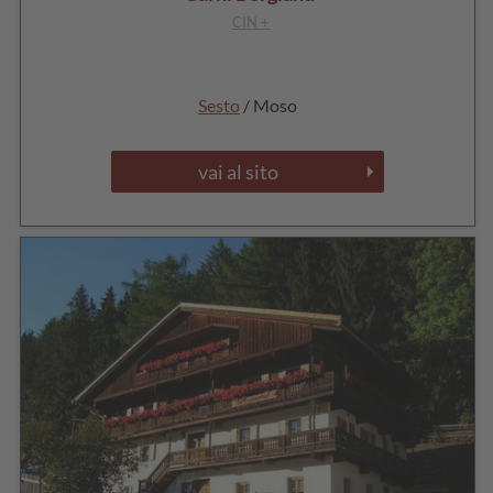
CIN +
Sesto
/ Moso
vai al sito