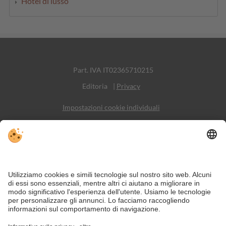
Hotel di lusso
Part. IVA IT02365710215
Editoria
|
Privacy
Impostazioni cookie individuali
Sitemap
Contatto
Social Media
Nonostante il lavoro accurato e il costante aggiornamento dei contenuti,
si possono verificare errori. Non garantiamo la correttezza e la