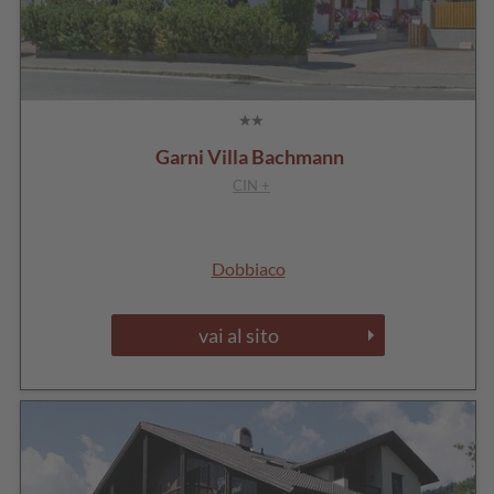
Garni Villa Bachmann
CIN +
Dobbiaco
vai al sito