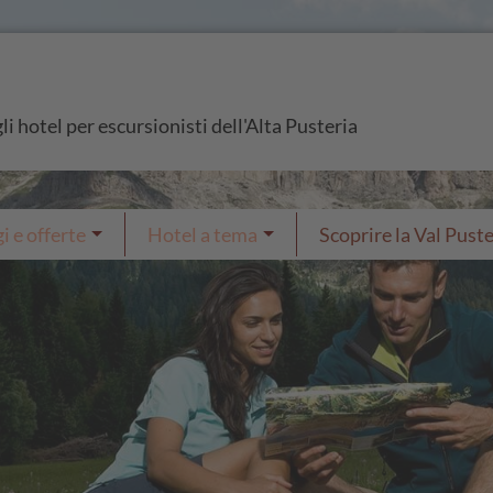
i hotel per escursionisti dell'Alta Pusteria
i e offerte
Hotel a tema
Scoprire la Val Puste