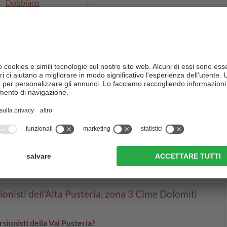
Dobbiaco
vai al sito
la zona 3 Cime nelle Dolomiti
aminata! E questo meraviglioso paesaggio naturale in
lta Pusteria
- semplicemente fantastico. Le camere accoglienti e
o rilassante e pieno di piaceri. La vasta gamma di escursioni
 attiva. Non c’è un posto migliore dove trascorrere la vacanza
onisti in Alta Pusteria, la zona delle 3 Cime nelle Dolomiti.
onisti dell'Alta Pusteria, zona 3 Cime Dolomiti
ionisti della Val Pusteria?