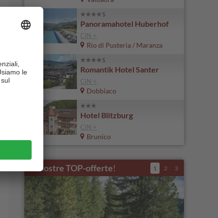
Panoramahotel Huberhof
CIN +
Rio di Pusteria / Maranza
Romantik Hotel Santer
CIN +
Dobbiaco
Hotel Blitzburg
CIN +
Brunico
Le nostre TOP-offerte
!
1
2
3