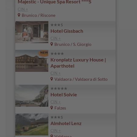
Majestic - Unique Spa Resort ****S
CIN +
Brunico / Riscone
Hotel Gissbach
CIN +
Brunico / S. Giorgio
Kronplatz Luxury House |
Aparthotel
CIN +
Valdaora / Valdaora di Sotto
Hotel Solvie
CIN +
Falzes
Almhotel Lenz
CIN +
Valdaora