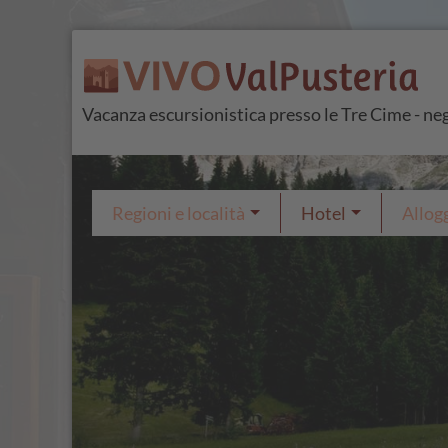
Vacanza escursionistica presso le Tre Cime - negl
Regioni e località
Hotel
Allogg