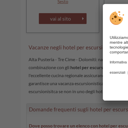
Sesto
vai al sito
Vacanze negli hotel per escursionisti nel
Alta Pusteria - Tre Cime - Dolomiti: natura incont
combinazione con gli
hotel per escursionisti dell'A
l'eccellente cucina regionale assicurano un soggiorn
garantisce una vacanza escursionistica divertente e
escursionisitca se non in uno degli hotel per escursi
Domande frequenti sugli hotel per escursi
Dove posso trovare un elenco con hotel per escurs