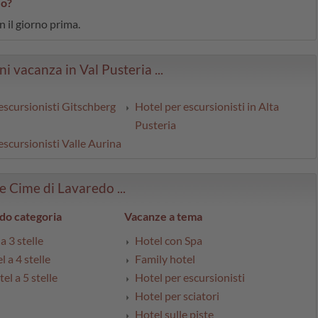
zo?
 il giorno prima.
ni vacanza in Val Pusteria ...
escursionisti Gitschberg
Hotel per escursionisti in Alta
Pusteria
escursionisti Valle Aurina
re Cime di Lavaredo ...
do categoria
Vacanze a tema
a 3 stelle
Hotel con Spa
l a 4 stelle
Family hotel
el a 5 stelle
Hotel per escursionisti
Hotel per sciatori
Hotel sulle piste