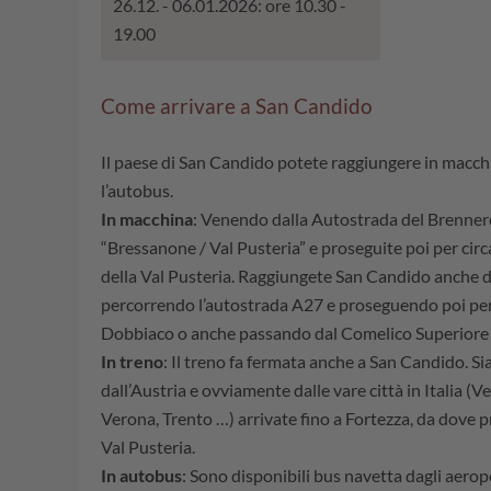
26.12. - 06.01.2026: ore 10.30 -
19.00
Come arrivare a San Candido
Il paese di San Candido potete raggiungere in macchi
l’autobus.
In macchina
: Venendo dalla Autostrada del Brennero
“Bressanone / Val Pusteria” e proseguite poi per circ
della Val Pusteria. Raggiungete San Candido anche da
percorrendo l’autostrada A27 e proseguendo poi pe
Dobbiaco o anche passando dal Comelico Superiore 
In treno
: Il treno fa fermata anche a San Candido. Si
dall’Austria e ovviamente dalle vare città in Italia (
Verona, Trento …) arrivate fino a Fortezza, da dove p
Val Pusteria.
In autobus
: Sono disponibili bus navetta dagli aeropo