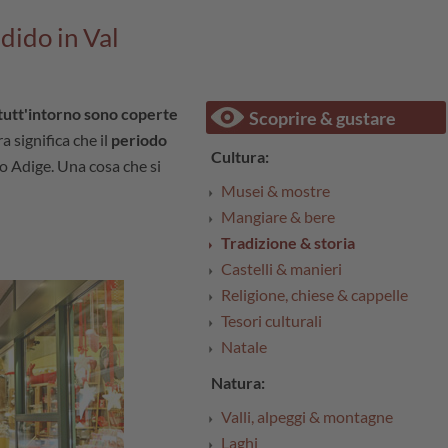
dido in Val
utt'intorno sono coperte
Scoprire & gustare
ra significa che il
periodo
Cultura:
to Adige. Una cosa che si
Musei & mostre
Mangiare & bere
Tradizione & storia
Castelli & manieri
Religione, chiese & cappelle
Tesori culturali
Natale
Natura:
Valli, alpeggi & montagne
Laghi