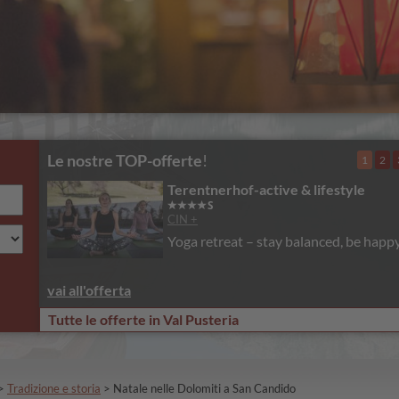
Le nostre TOP-offerte
!
1
2
Terentnerhof-active & lifestyle
CIN +
Yoga retreat – stay balanced, be happ
vai all'offerta
Tutte le offerte in Val Pusteria
>
Tradizione e storia
>
Natale nelle Dolomiti a San Candido