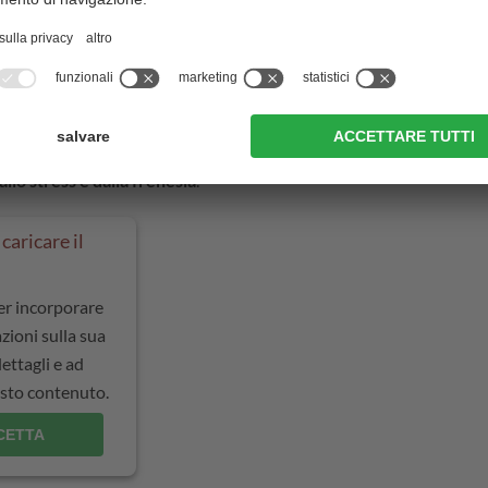
nche voi il
fascino
i" di San Candido.
n in mano un bicchiere di
tand e godetevi l'atmosfera
llo stress e dalla frenesia
.
caricare il
per incorporare
zioni sulla sua
dettagli e ad
uesto contenuto.
CETTA