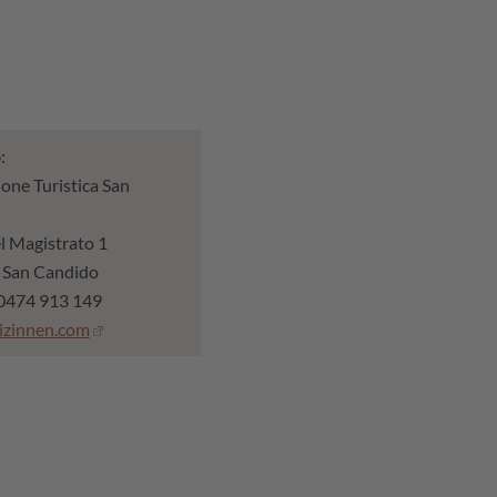
o
:
one Turistica San
l Magistrato 1
8 San Candido
9 0474 913 149
izinnen.com