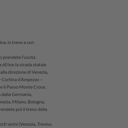
na, in treno e con
 prendete l’uscita
a 60 km la strada statale
lla direzione di Venezia,
r Cortina d’Ampezzo –
e il Passo Monte Croce.
a dalla Germania,
Venezia, Milano, Bologna,
rendete poi il treno della
rti vicini (Venezia, Treviso,