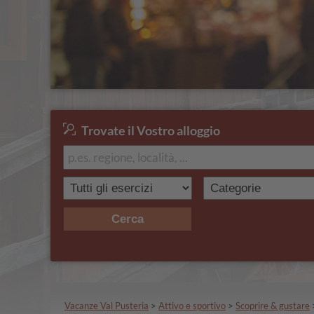
Trovate il Vostro alloggio
Cerca
Vacanze Val Pusteria
>
Attivo e sportivo
>
Scoprire & gustare