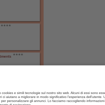
rtments
o