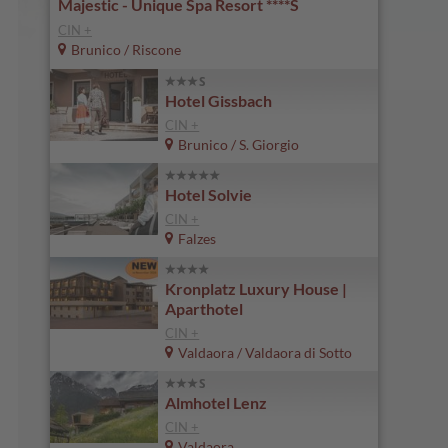
Majestic - Unique Spa Resort ****S
CIN +
Brunico / Riscone
Hotel Gissbach
CIN +
Brunico / S. Giorgio
Hotel Solvie
CIN +
Falzes
Kronplatz Luxury House |
Aparthotel
CIN +
Valdaora / Valdaora di Sotto
Almhotel Lenz
CIN +
Valdaora