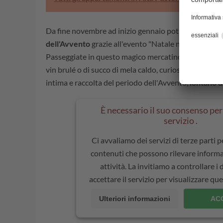
Da fine novembre ad inizio gennaio potrete sentire a
dell'Avvento
grazie all'evento "Natale nelle Dolomit
Passeggiate in questo magico mercatino di Natale co
vin brulé o di succo di mela caldo, curiosate tra gli s
intima e raccolta del periodo dell'Avvento,
lontano da
È necessario il suo consenso per 
servizio .
Ci avvaliamo dei servizi di terze parti 
contenuti che possono rilevare informa
attività. La invitiamo a controllare i 
accettare il servizio per visualizzare q
Ulteriori informazioni
AC