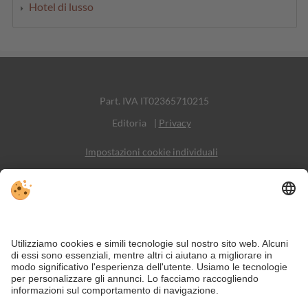
Hotel di lusso
Part. IVA IT02365710215
Editoria
|
Privacy
Impostazioni cookie individuali
Sitemap
Contatto
Social Media
Nonostante il lavoro accurato e il costante aggiornamento dei contenuti,