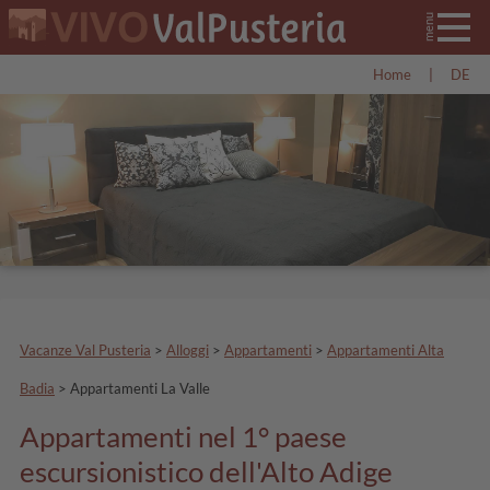
Home
|
DE
Vacanze Val Pusteria
>
Alloggi
>
Appartamenti
>
Appartamenti Alta
Badia
>
Appartamenti La Valle
Appartamenti nel 1° paese
escursionistico dell'Alto Adige