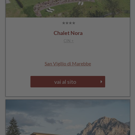
Chalet Nora
CIN +
San Vigilio di Marebbe
vai al sito