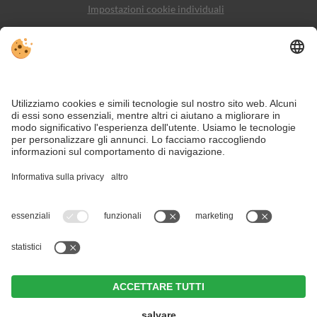
Impostazioni cookie individuali
Sitemap
Contatto
Social Media
Nonostante il lavoro accurato e il costante aggiornamento dei contenuti,
si possono verificare errori. Non garantiamo la correttezza e la
completezza di tutte le informazioni.
Per motivi di sicurezza, si prega di verificare chiedendo direttamente sul
posto all'organizzatore.
I migliori hotel con spa in Alta Badia - per le vostre prossime
vacanze all'insegna della ricreazione e del relax.