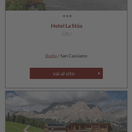
Hotel La Stüa
CIN +
Badia
/ San Cassiano
vai al sito