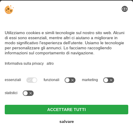
Sitemap
Contatto
Social Media
Nonostante il lavoro accurato e il costante aggiornamento dei contenuti,
si possono verificare errori. Non garantiamo la correttezza e la
completezza di tutte le informazioni.
Per motivi di sicurezza, si prega di verificare chiedendo direttamente sul
posto all'organizzatore.
Badia in Val Pusteria: tutto ciò che c'è da sapere sugli alloggi e i
prezzi potete leggerlo qui.
Majestic - Unique Spa Resort ****S
CIN +