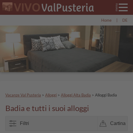
Home
|
DE
Vacanze Val Pusteria
>
Alloggi
>
Alloggi Alta Badia
>
Alloggi Badia
Badia e tutti i suoi alloggi
Filtri
Cartina