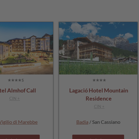
el Almhof Call
Lagació Hotel Mountain
Residence
CIN +
CIN +
Vigilio di Marebbe
Badia
/ San Cassiano