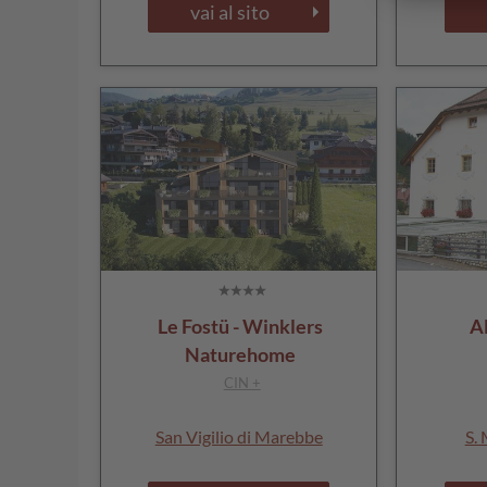
vai al sito
Le Fostü - Winklers
A
Naturehome
CIN +
San Vigilio di Marebbe
S.