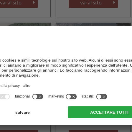
vai al sito
vai al sito
 Cortina – bioHotel
Hotel Pütia
thermalbaths
CIN +
CIN +
Vigilio di Marebbe
S. Martino in Badia