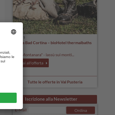
Aqua Bad Cortina – bioHotel thermalbaths
CIN +
"La Montanara" - lassù sui monti...
vai all'offerta
Tutte le offerte in Val Pusteria
Iscrizione alla Newsletter
E-Mail