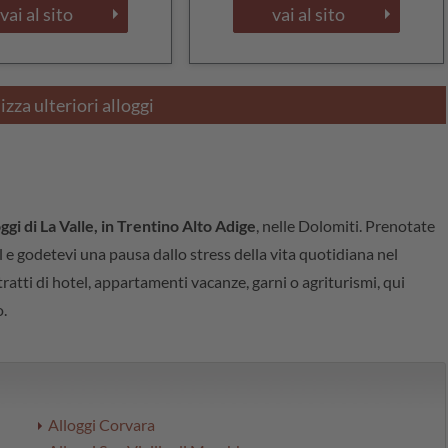
vai al sito
vai al sito
izza ulteriori alloggi
oggi di La Valle, in Trentino Alto Adige
, nelle Dolomiti. Prenotate
al e godetevi una pausa dallo stress della vita quotidiana nel
ratti di hotel, appartamenti vacanze, garni o agriturismi, qui
.
Alloggi Corvara