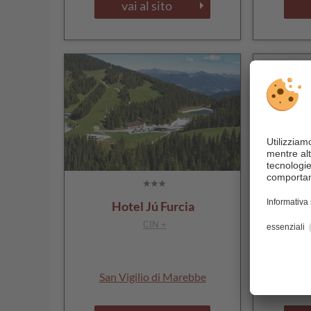
vai al sito
Hotel Jú Furcia
Aqua Bad
CIN +
San Vigilio di Marebbe
San 