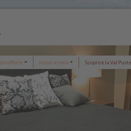
o
i e offerte
Hotel a tema
Scoprire la Val Puste