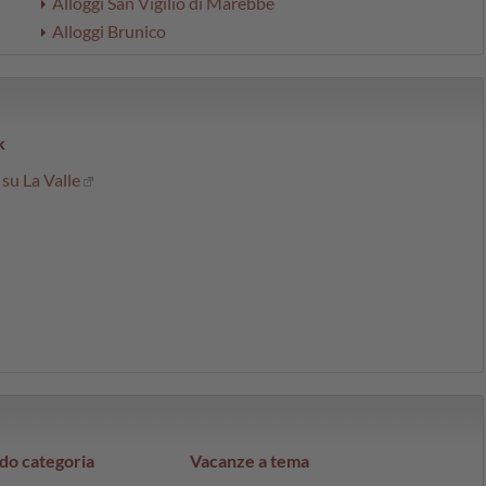
Alloggi San Vigilio di Marebbe
Alloggi Brunico
k
su La Valle
do categoria
Vacanze a tema