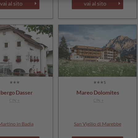
vai al sito
vai al sito
lbergo Dasser
Mareo Dolomites
CIN +
CIN +
 Martino in Badia
San Vigilio di Marebbe