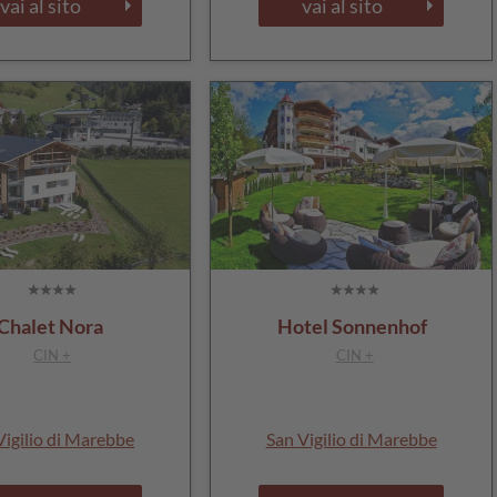
vai al sito
vai al sito
Chalet Nora
Hotel Sonnenhof
CIN +
CIN +
Vigilio di Marebbe
San Vigilio di Marebbe