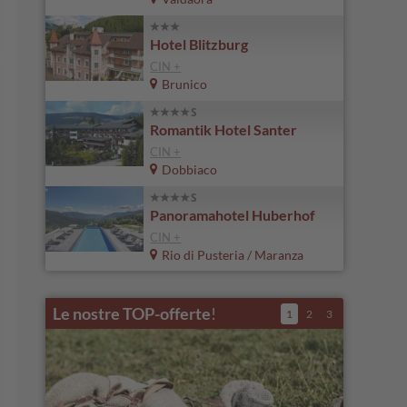
Hotel Blitzburg
CIN +
Brunico
Romantik Hotel Santer
CIN +
Dobbiaco
Panoramahotel Huberhof
CIN +
Rio di Pusteria / Maranza
Le nostre TOP-offerte
!
1
2
3