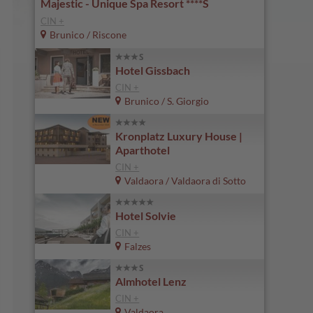
Majestic - Unique Spa Resort ****S
CIN +
Brunico / Riscone
Hotel Gissbach
CIN +
Brunico / S. Giorgio
Kronplatz Luxury House |
Aparthotel
CIN +
Valdaora / Valdaora di Sotto
Hotel Solvie
CIN +
Falzes
Almhotel Lenz
CIN +
Valdaora