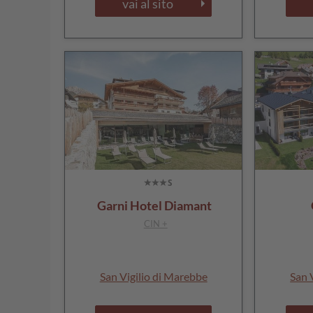
vai al sito
Garni Hotel Diamant
CIN +
San Vigilio di Marebbe
San 