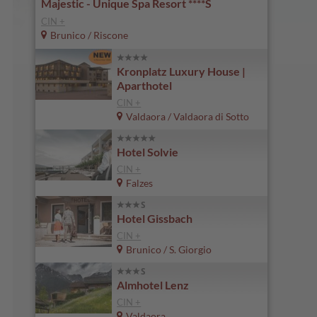
Majestic - Unique Spa Resort ****S
CIN +
Brunico / Riscone
Kronplatz Luxury House |
Aparthotel
CIN +
Valdaora / Valdaora di Sotto
Hotel Solvie
CIN +
Falzes
Hotel Gissbach
CIN +
Brunico / S. Giorgio
Almhotel Lenz
CIN +
Valdaora