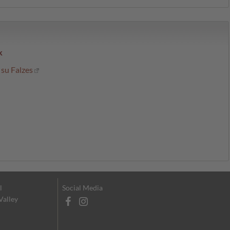
k
 su Falzes
l
Social Media
 Valley