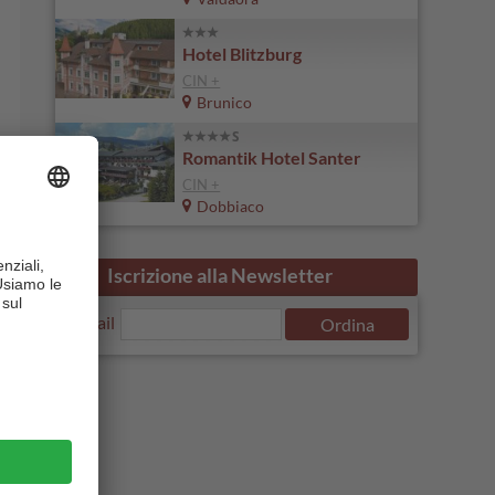
Hotel Blitzburg
CIN +
Brunico
Romantik Hotel Santer
CIN +
Dobbiaco
Iscrizione alla Newsletter
E-Mail