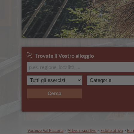
Trovate il Vostro alloggio
Cerca
Vacanze Val Pusteria
>
Attivo e sportivo
>
Estate attiva
>
Esc