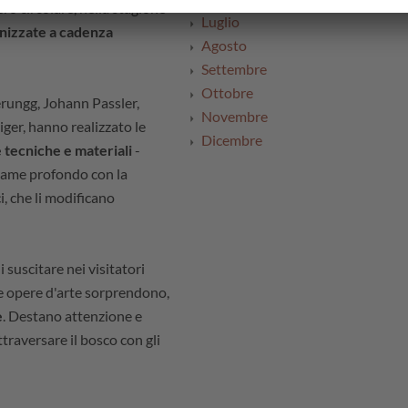
ero circolare, nella stagione
Luglio
nizzate a cadenza
Agosto
Settembre
Ottobre
erungg, Johann Passler,
Novembre
er, hanno realizzato le
Dicembre
 tecniche e materiali
-
egame profondo con la
, che li modificano
i suscitare nei visitatori
e opere d'arte sorprendono,
e
. Destano attenzione e
raversare il bosco con gli