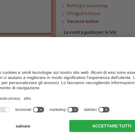
Rafting e canyoning
Minigolf e bocce
Vacanze estive
La vostra guida per la Val
Pusteria:
7 giorni in estate
4 giorni in estate
Weekend in Val Pusteria
Le 10 migliori attrazioni
Consigli in caso di maltempo
Autunno
Vacanze autunnali
I mesi
 natura e con la natura», il
Maggio
utto l'anno grandi e piccoli
Giugno