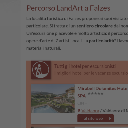
Percorso LandArt a Falzes
La località turistica di Falzes propone ai suoi visita
particolare. Si tratta di un
sentiero circolare
dal nom
Un'escursione piacevole e molto artistica: il percorso 
opere d'arte di 7 artisti locali. La
particolarità
? I lavo
materiali naturali.
Tutti gli hotel per escursionisti
I migliori hotel per le vacanze escursi
Mirabell Dolomites Hote
SPA
CIN +
Valdaora
/ Valdaora di
al sito web