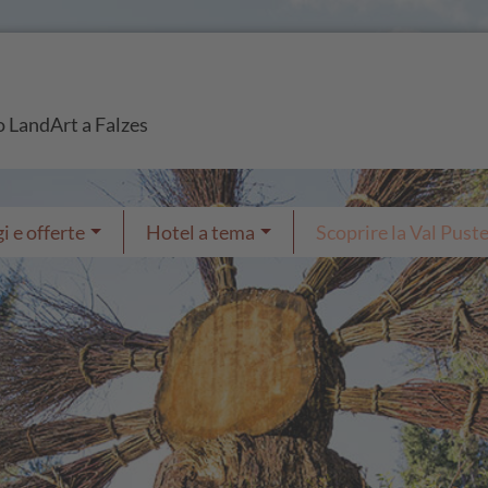
so LandArt a Falzes
i e offerte
Hotel a tema
Scoprire la Val Puste