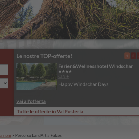
Le nostre TOP-offerte
!
1
2
Ferien&Wellnesshotel Windschar
CIN +
Happy Windschar Days
vai all'offerta
Tutte le offerte in Val Pusteria
ursioni
>
Percorso LandArt a Falzes