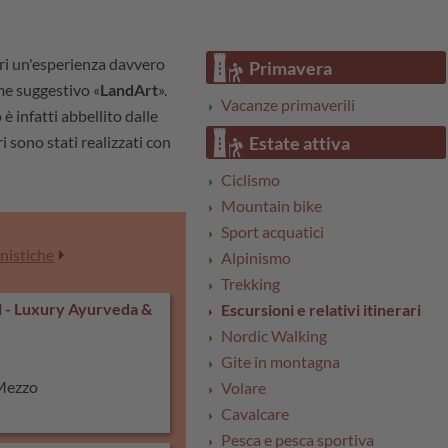
tori un'esperienza davvero
Primavera
e suggestivo «
LandArt
».
Vacanze primaverili
è infatti abbellito dalle
ri sono stati realizzati con
Estate attiva
Ciclismo
Mountain bike
Sport acquatici
onistiche
Alpinismo
Trekking
l - Luxury Ayurveda &
Escursioni e relativi itinerari
Nordic Walking
Gite in montagna
 Mezzo
Volare
Cavalcare
Pesca e pesca sportiva