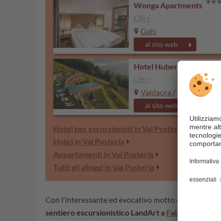
Wonga Apartments
CIN +
Gais
al sito web
Hotel Hubertus
CIN +
Valdaora
/ Sorafurcia
al sito web
Hotel per escursionisti in Val Pusteria
Hotel in Val Pusteria
Appartamenti in Val Pusteria
Tutti gli alloggi in Val Pusteria
Con l'interessante ed evocativo motto «Arte dentro la
sentiero escursionistico LandArt a
Falzes
attende t