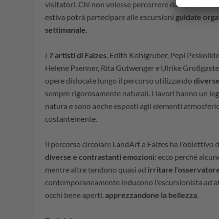
visitatori. Chi non volesse percorrere da solo il senti
estiva potrà partecipare alle escursioni
guidate orga
settimanale
.
I
7 artisti di Falzes
, Edith Kohlgruber, Pepi Peskolld
Helene Psenner, Rita Gutwenger e Ulrike Großgasteig
opere dislocate lungo il percorso utilizzando
diverse
sempre rigorosamente naturali. I lavori hanno un l
natura e sono anche esposti agli elementi atmosferici
costantemente.
Il percorso circolare LandArt a Falzes ha l'obiettivo d
diverse e contrastanti emozioni
: ecco perché alcun
mentre altre tendono quasi ad
irritare l'osservator
contemporaneamente inducono l'escursionista ad att
occhi bene aperti,
apprezzandone la bellezza
.