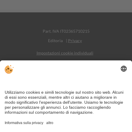
Part. IVA IT02365710215
Editoria
|
Privacy
Impostazioni cookie individuali
Sitemap
Contatto
Social Media
Nonostante il lavoro accurato e il costante aggiornamento dei contenuti,
si possono verificare errori. Non garantiamo la correttezza e la
completezza di tutte le informazioni.