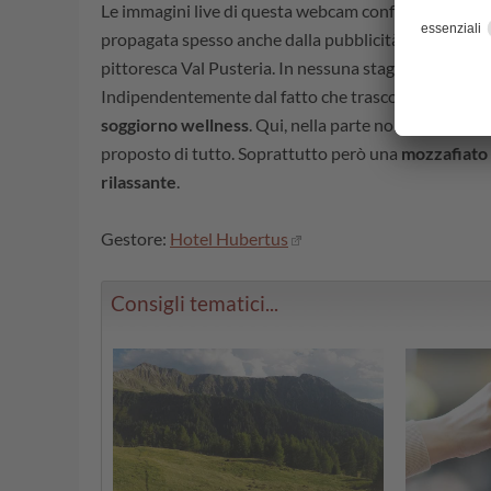
Le immagini live di questa webcam confermano la bel
propagata spesso anche dalla pubblicità. Mostrano
pittoresca Val Pusteria. In nessuna stagione dell'anno
Indipendentemente dal fatto che trascorriate una v
soggiorno wellness
. Qui, nella parte nord-orientale 
proposto di tutto. Soprattutto però una
mozzafiato
rilassante
.
Gestore:
Hotel Hubertus
Consigli tematici...