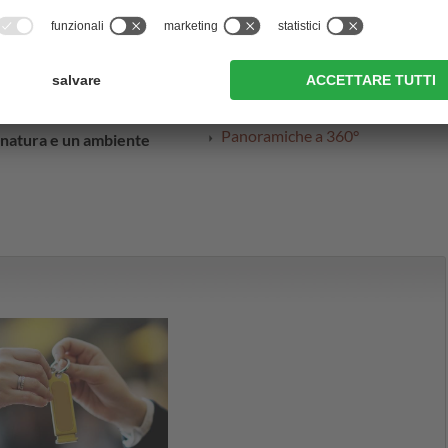
lezza dell'Alto Adige,
Informazioni dall'A alla Z
Valdaora
e
Anterselva
nella
Associazioni e i Consorzi
 ci si annoia.
Turistici
acanza attiva oppure un
Webcam
dell'Alto Adige vi viene
Panoramiche a 360°
 natura e un ambiente