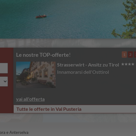
Le nostre TOP-offerte
!
1
2
Strasserwirt - Ansitz zu Tirol
Innamorarsi dell'Osttirol
vai all'offerta
Tutte le offerte in Val Pusteria
ora e Anterselva