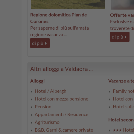
Regione dolomitica Plan de
Offerte va
Corones
Esclusive o
Per saperne di più sull'amata
troverete di 
regione vacanza ...
di più
di più
Altri alloggi a Valdaora ...
Alloggi
Vacanze a 
Hotel / Alberghi
Family ho
Hotel con mezza pensione
Hotel con
Pensioni
Hotel sull
Appartamenti / Residence
Hotel secon
Agriturismo
B&B, Garni & camere private
Hotel 