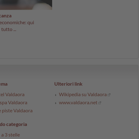
canza
 economiche: qui
tutto ...
tema
Ulteriori link
tel Valdaora
Wikipedia su Valdaora
 spa Valdaora
www.valdaora.net
e piste Valdaora
do categoria
a 3 stelle