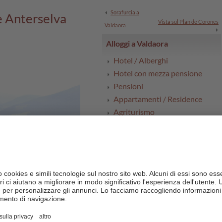
Sorafurcia a
e Anterselva
Vista sul Plan de Corones
Valdaora
Alloggi a Valdaora
Hotel / Alberghi
Hotel con mezza pensione
Pensioni
Appartamenti / Residence
Agriturismo
B&B, Garni & camere private
Camping
Tutti gli alloggi a Valdaora
Service & Media
Cartina e arrivo
Meteo
Ricerca degli eventi