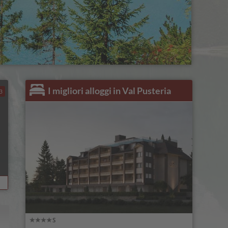
I migliori alloggi in Val Pusteria
3
Strasserwirt - Ansitz zu Tirol
100% Estate
vai all'offerta