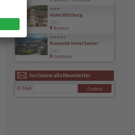
Hotel Blitzburg
CIN +
Brunico
Romantik Hotel Santer
CIN +
Dobbiaco
Iscrizione alla Newsletter
E-Mail