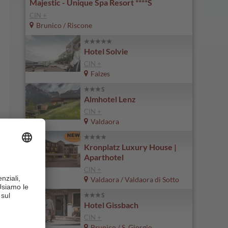
Majestic - Unique Spa Resort ****S
CIN +
Brunico / Riscone
Hotel Solvie
CIN +
Falzes
Almhotel Lenz
CIN +
Valdaora
Kronplatz Luxury House |
Aparthotel
CIN +
Valdaora / Valdaora di Sotto
Hotel Gissbach
CIN +
Brunico / S. Giorgio