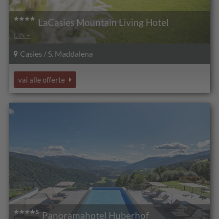
LaCasies Mountain Living Hotel
CIN +
Casies / S. Maddalena
vai alle offerte
Panoramahotel Huberhof