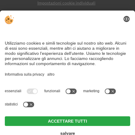
Impostazioni cookie individuali
Sitemap
Contatto
Social Media
Nonostante il lavoro accurato e il costante aggiornamento dei contenuti,
si possono verificare errori. Non garantiamo la correttezza e la
completezza di tutte le informazioni.
Per motivi di sicurezza, si prega di verificare chiedendo direttamente sul
posto all'organizzatore.
Last minute d'estate, last minute d'inverno – vacanza in Valle
Aurina sempre al miglior prezzo.