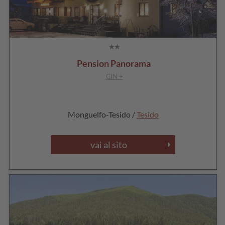
Pension Panorama
CIN +
Monguelfo-Tesido /
Tesido
vai al sito