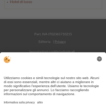
Hotel di lusso
Part. IVA IT02365710215
Editoria
|
Privacy
Impostazioni cookie individuali
Sitemap
Contatto
Social Media
Nonostante il lavoro accurato e il costante aggiornamento dei contenuti,
si possono verificare errori. Non garantiamo la correttezza e la