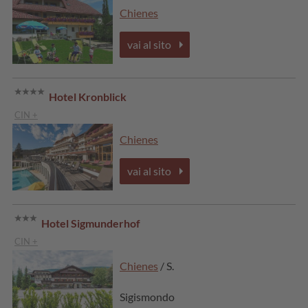
Chienes
vai al sito
Hotel Kronblick
CIN +
Chienes
vai al sito
Hotel Sigmunderhof
CIN +
Chienes
/ S.
Sigismondo