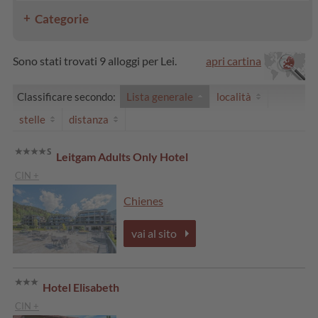
Categorie
Sono stati trovati 9 alloggi per Lei.
apri cartina
Classificare secondo:
Lista generale
località
stelle
distanza
Leitgam Adults Only Hotel
CIN +
Chienes
vai al sito
Hotel Elisabeth
CIN +