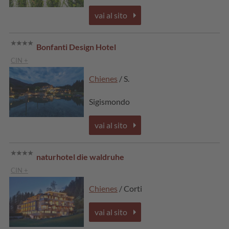
vai al sito
Bonfanti Design Hotel
CIN +
Chienes
/ S.
Sigismondo
vai al sito
naturhotel die waldruhe
CIN +
Chienes
/ Corti
vai al sito