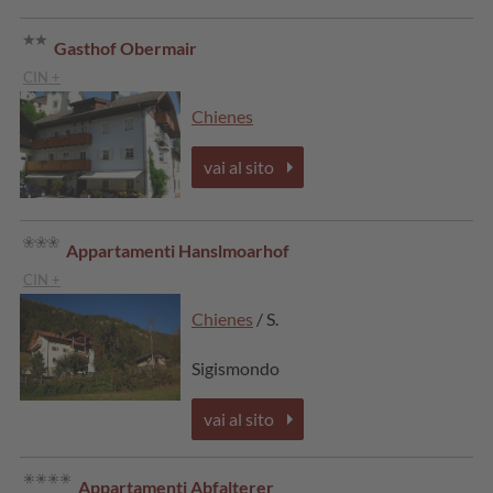
Gasthof Obermair
CIN +
Chienes
vai al sito
Appartamenti Hanslmoarhof
CIN +
Chienes
/ S.
Sigismondo
vai al sito
Appartamenti Abfalterer