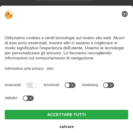
Sitemap
Contatto
Social Media
Nonostante il lavoro accurato e il costante aggiornamento dei contenuti,
si possono verificare errori. Non garantiamo la correttezza e la
completezza di tutte le informazioni.
Per motivi di sicurezza, si prega di verificare chiedendo direttamente sul
posto all'organizzatore.
Per la vostra meritata pausa di piacere: alloggi incantevoli a
Chienes.
Majestic - Unique Spa Resort ****S