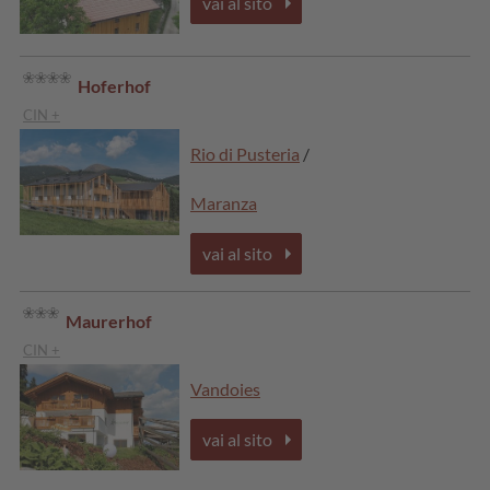
vai al sito
Hoferhof
CIN +
Rio di Pusteria
/
Maranza
vai al sito
Maurerhof
CIN +
Vandoies
vai al sito