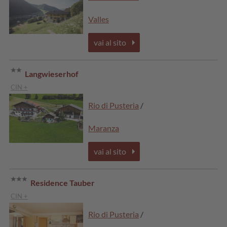
Valles
vai al sito
Langwieserhof
CIN +
Rio di Pusteria
/
Maranza
vai al sito
Residence Tauber
CIN +
Rio di Pusteria
/