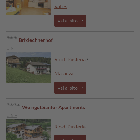
Valles
vai al sito
Brixlechnerhof
CIN +
Rio di Pusteria
/
Maranza
vai al sito
Weingut Santer Apartments
CIN +
Rio di Pusteria