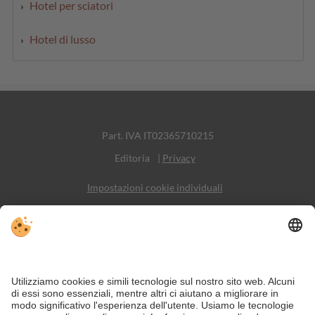
Hotel per sciatori
Hotel di lusso
Part. IVA IT02365710215
Editoria
|
Privacy
Impostazioni cookie individuali
Sitemap
Contatto
Social Media