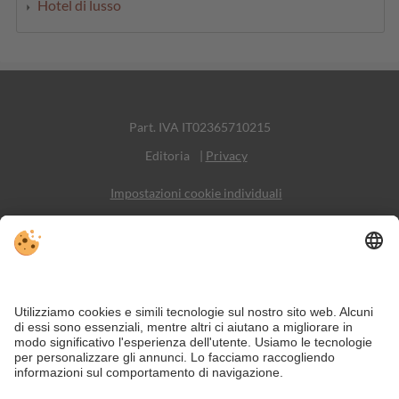
Hotel di lusso
Part. IVA IT02365710215
Editoria
|
Privacy
Impostazioni cookie individuali
Sitemap
Contatto
Social Media
Nonostante il lavoro accurato e il costante aggiornamento dei contenuti,
si possono verificare errori. Non garantiamo la correttezza e la