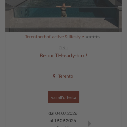
Terentnerhof-active & lifestyle
CIN +
Be our TH-early-bird!
Terento
vai all'offerta
dal 04.07.2026
dal 20.09.2026
al 19.09.2026
al 16.10.2026