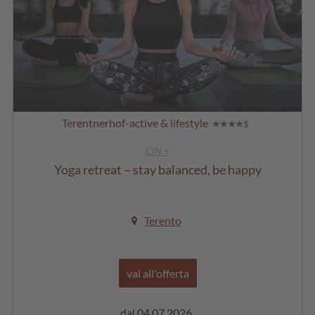
Terentnerhof-active & lifestyle
CIN +
Yoga retreat – stay balanced, be happy
Terento
vai all'offerta
dal 04.07.2026
dal 19.09.2026