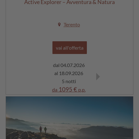
Active Explorer – Avventura & Natura
Terento
vai all'offerta
dal 04.07.2026
dal 19.09.2026
al 18.09.2026
al 16.10.2026
5 notti
5 notti
1095 €
960 €
da
p.p.
da
p.p.