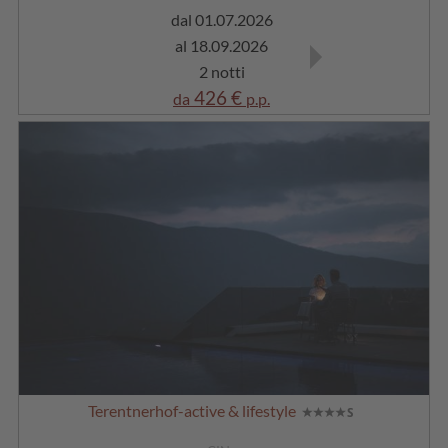
dal 01.07.2026
dal 19.09.2026
al 18.09.2026
al 27.09.2026
2 notti
2 notti
426 €
424 €
da
p.p.
da
p.p.
Terentnerhof-active & lifestyle