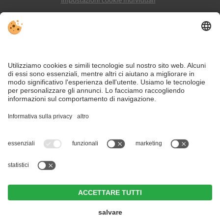
Sitemap
Contatto
Social Media
Nonostante il lavoro accurato e il costante aggiornamento dei contenuti,
si possono verificare errori. Non garantiamo la correttezza e la
completezza di tutte le informazioni.
Per motivi di sicurezza, si prega di verificare chiedendo direttamente sul
posto all'organizzatore.
Trovate su queste pagine le migliori offerte escursionistiche per la
vostra vacanza in Val Pusteria. La regione turistica vi attende!
Majestic - Unique Spa Resort ****S