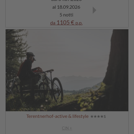
al 18.09.2026
al 30.09.2026
5 notti
5 notti
1105 €
970 €
da
p.p.
da
p.p.
Terentnerhof-active & lifestyle
CIN +