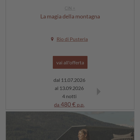
CIN +
La magia della montagna
Rio di Pusteria
vai all'offerta
dal 11.07.2026
dal 11.07.2026
al 13.09.2026
al 13.09.2026
4 notti
7 notti
480 €
781 €
da
p.p.
da
p.p.