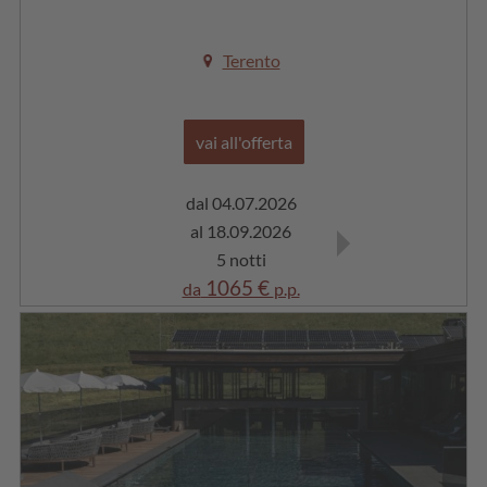
Terento
vai all'offerta
dal 04.07.2026
dal 19.09.2026
al 18.09.2026
al 16.10.2026
5 notti
5 notti
1065 €
930 €
da
p.p.
da
p.p.