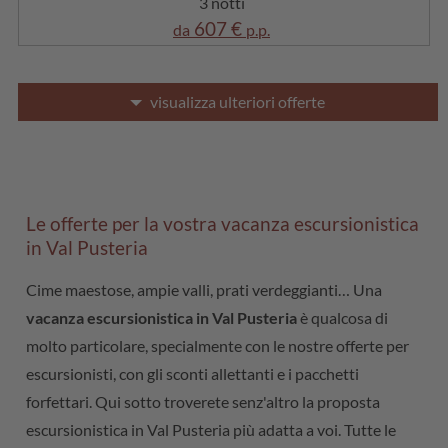
3 notti
3 notti
607 €
530 €
da
p.p.
da
p.p.
visualizza ulteriori offerte
Le offerte per la vostra vacanza escursionistica
in Val Pusteria
Cime maestose, ampie valli, prati verdeggianti… Una
vacanza escursionistica in Val Pusteria
è qualcosa di
molto particolare, specialmente con le nostre offerte per
escursionisti, con gli sconti allettanti e i pacchetti
forfettari. Qui sotto troverete senz'altro la proposta
escursionistica in Val Pusteria più adatta a voi. Tutte le