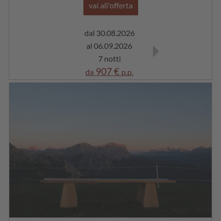
vai all'offerta
dal 30.08.2026
dal 06.09.2026
al 06.09.2026
al 13.09.2026
7 notti
7 notti
907 €
865 €
da
p.p.
da
p.p.