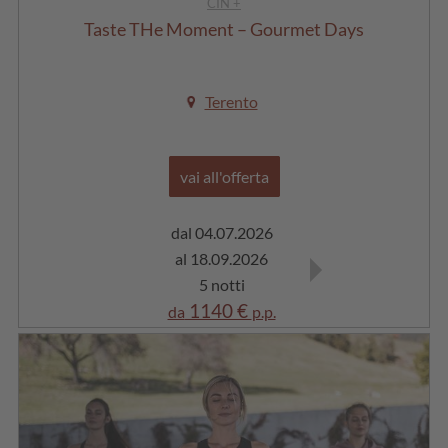
CIN +
Taste THe Moment – Gourmet Days
Terento
vai all'offerta
dal 04.07.2026
dal 19.09.2026
al 18.09.2026
al 30.09.2026
5 notti
5 notti
1140 €
1005 €
da
p.p.
da
p.p