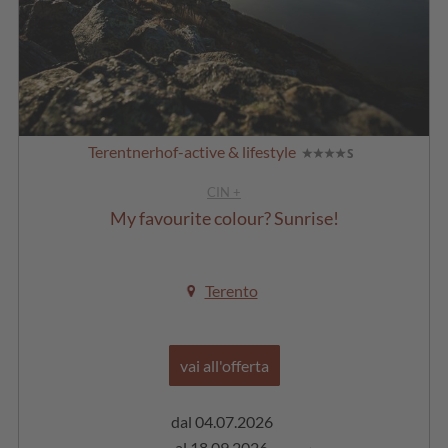
Terentnerhof-active & lifestyle
CIN +
My favourite colour? Sunrise!
Terento
vai all'offerta
dal 04.07.2026
dal 19.09.2026
al 18.09.2026
al 16.10.2026