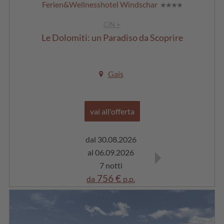
Ferien&Wellnesshotel Windschar
CIN +
Le Dolomiti: un Paradiso da Scoprire
Gais
vai all'offerta
dal 30.08.2026
dal 06.09.2026
al 06.09.2026
al 13.09.2026
7 notti
7 notti
756 €
721 €
da
p.p.
da
p.p.