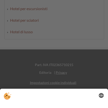
Hotel per escursionisti
Hotel per sciatori
Hotel di lusso
Part. IVA IT02365710215
Editoria
|
Privacy
Impostazioni cookie individuali
Sitemap
Contatto