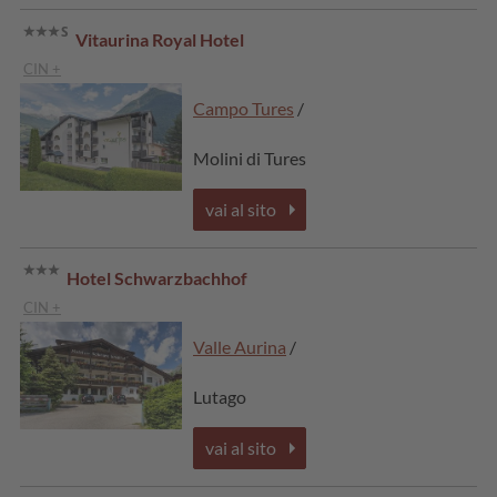
Vitaurina Royal Hotel
CIN +
Campo Tures
/
Molini di Tures
vai al sito
Hotel Schwarzbachhof
CIN +
Valle Aurina
/
Lutago
vai al sito