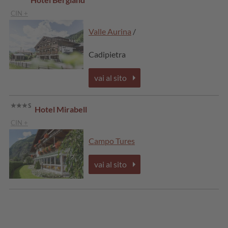
CIN +
Valle Aurina
/
Cadipietra
vai al sito
Hotel Mirabell
CIN +
Campo Tures
vai al sito