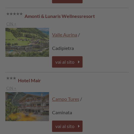
Amonti & Lunaris Wellnessresort
CIN +
Valle Aurina
/
Cadipietra
vai al sito
Hotel Mair
CIN +
Campo Tures
/
Caminata
vai al sito