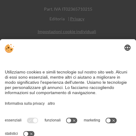
Part. IVA IT02365710215
Editoria
|
Privacy
Impostazioni cookie individuali
Sitemap
Contatto
Social Media
Nonostante il lavoro accurato e il costante aggiornamento dei contenuti,
si possono verificare errori. Non garantiamo la correttezza e la
completezza di tutte le informazioni.
Per motivi di sicurezza, si prega di verificare chiedendo direttamente sul
posto all'organizzatore.
Panorama top, alloggi top - a Untertilliach l'eccellenza è dentro e