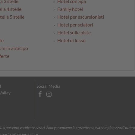
a 3 stelle
Hotel con Spa
l a 4 stelle
Family hotel
el a 5 stelle
Hotel per escursionisti
Hotel per sciatori
Hotel sulle piste
te
Hotel di lusso
ni in anticipo
ferte
l
Social Media
 Valley
 si possono verificare errori. Non garantiamo la correttezza e la completezza di tutte l
l posto all'organizzatore.