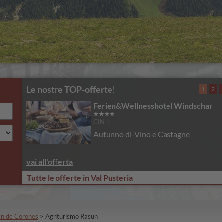
Le nostre TOP-offerte
!
1
2
Ferien&Wellnesshotel Windschar
CIN +
Autunno di-Vino e Castagne
vai all'offerta
Tutte le offerte in Val Pusteria
an de Corones
>
Agriturismo Rasun