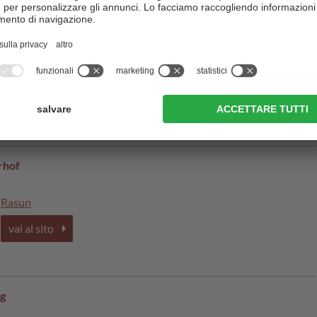
Rasun
vai al sito
rhof
Rasun
vai al sito
g