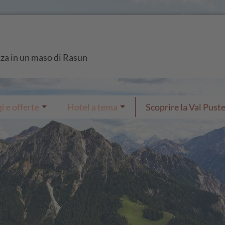
nza in un maso di Rasun
i e offerte
Hotel a tema
Scoprire la Val Puste