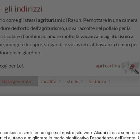
gli indirizzi
io come gli stessi
agriturismi
di Rasun. Pernottare in una camera
dure dell'orto dell'agriturismo, uova raccolte nel pollaio per la
articolare i bambini ad amare molto la
vacanza in agriturismo a
oche, mungere le capre, sfogarsi…e voi avrete abbastanza tempo per
 dondolo in giardino.
oggi per Lei.
apri cartina
Lista generale
località
stelle
distanza
Rasun
/ Rasun di Sopra
vai al sito