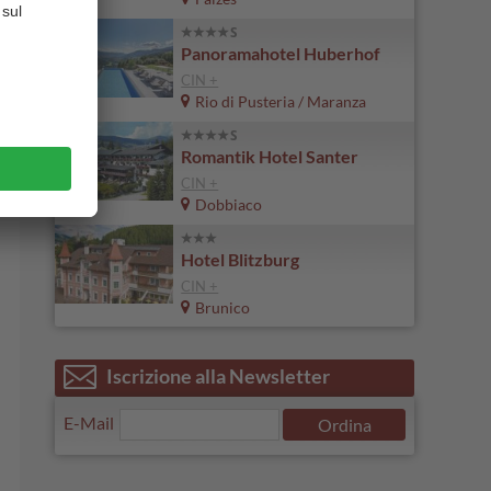
Panoramahotel Huberhof
CIN +
Rio di Pusteria / Maranza
Romantik Hotel Santer
CIN +
Dobbiaco
Hotel Blitzburg
CIN +
Brunico
Iscrizione alla Newsletter
E-Mail