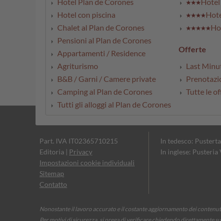
Hotel Plan de Corones
Hotel 
Hotel con piscina
Hote
Chalet al Plan de Corones
Hot
Pensioni al Plan de Corones
Offerte
Appartamenti / Residence
Agriturismo
Last Minu
B&B / Garni / Camere private
Prenotazio
Camping al Plan de Corones
Tutte le of
Tutti gli alloggi al Plan de Corones
Part. IVA IT02365710215
In tedesco: Pusterta
Editoria
|
Privacy
In inglese: Pusteria
Impostazioni cookie individuali
Sitemap
Contatto
Nonostante il lavoro accurato e il costante aggiornamento dei contenuti,
Per motivi di sicurezza, si prega di verificare chiedendo direttamente su