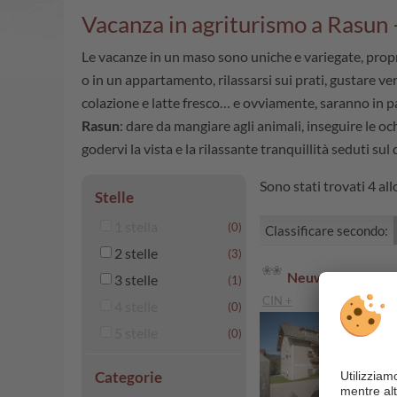
Vacanza in agriturismo a Rasun – 
Le vacanze in un maso sono uniche e variegate, propr
o in un appartamento, rilassarsi sui prati, gustare ver
colazione e latte fresco… e ovviamente, saranno in p
Rasun
: dare da mangiare agli animali, inseguire le 
godervi la vista e la rilassante tranquillità seduti sul
Sono stati trovati 4 all
Stelle
1 stella
(0)
Classificare secondo:
2 stelle
(3)
Neuwirthof
3 stelle
(1)
CIN +
4 stelle
(0)
5 stelle
(0)
Categorie