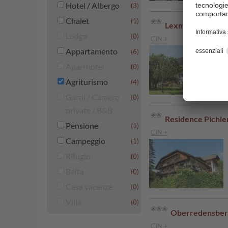
Hotel / Albergo
(3)
Chalet
(1)
Lexmairhof
Lodge
(0)
CIN +
Appartamento
(6)
Aparthotel
(0)
Agriturismo
(4)
Garni / Camere
(0)
private / B&B
Residence Pichle
Pensione
(1)
CIN +
Campeggio
(1)
Rifugio
(0)
Baita
(0)
Casa vacanze
(0)
Villa
(0)
Oberredensber
CIN +