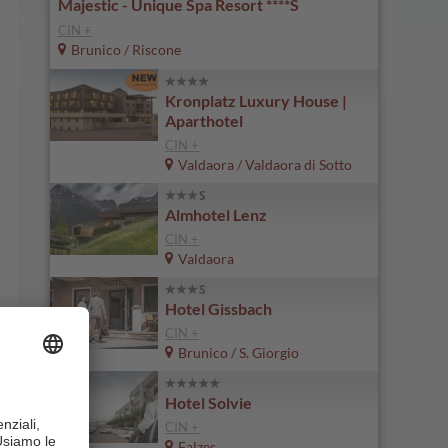
Majestic - Unique Spa Resort ****S
CIN +
Brunico / Riscone
Kronplatz Luxury House |
Aparthotel
CIN +
Valdaora / Valdaora di Sotto
Almhotel Lenz
CIN +
Valdaora
Hotel Gissbach
CIN +
Brunico / S. Giorgio
Hotel Solvie
CIN +
Falzes