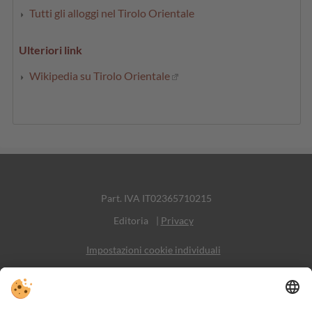
Tutti gli alloggi nel Tirolo Orientale
Ulteriori link
Wikipedia su Tirolo Orientale
Part. IVA IT02365710215
Editoria
|
Privacy
Impostazioni cookie individuali
Sitemap
Contatto