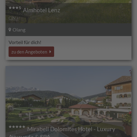
Almhotel Lenz
CIN +
Olang
Vorteil für dich!
zu den Angeboten
Mirabell Dolomites Hotel - Luxury
Ayurveda & SPA