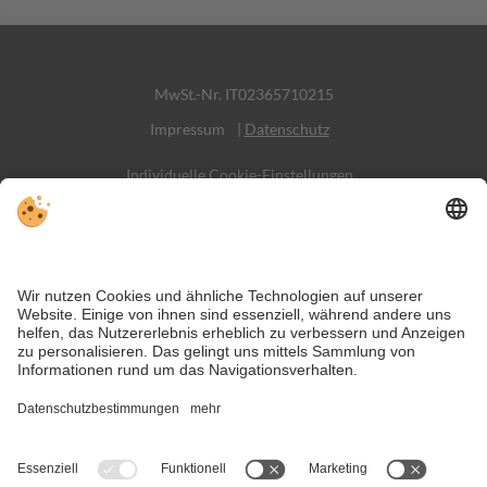
MwSt.-Nr. IT02365710215
Impressum
|
Datenschutz
Individuelle Cookie-Einstellungen
Sitemap
Kontakt
Social Media
Trotz genauer Arbeit und ständigem Aktualisieren der Inhalte, können
Fehler auftreten. Wir übernehmen keine Gewähr für die Richtigkeit und
Vollständigkeit aller Informationen.
Informieren Sie sich sicherheitshalber nochmals beim Veranstalter vor