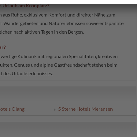
n Urlaub am Kronplatz?
on aus Ruhe, exklusivem Komfort und direkter Nähe zum
en, Wandergebieten und Naturerlebnissen sowie entspannte
chen nach aktiven Tagen in den Bergen.
er?
hwertige Kulinarik mit regionalen Spezialitäten, kreativen
kten. Genuss und alpine Gastfreundschaft stehen beim
t des Urlaubserlebnisses.
Hotels Olang
5 Sterne Hotels Meransen