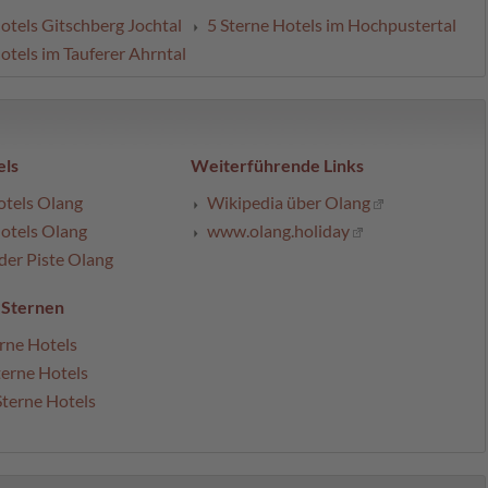
otels Gitschberg Jochtal
5 Sterne Hotels im Hochpustertal
otels im Tauferer Ahrntal
ls
Weiterführende Links
otels Olang
Wikipedia über Olang
otels Olang
www.olang.holiday
der Piste Olang
 Sternen
rne Hotels
terne Hotels
Sterne Hotels