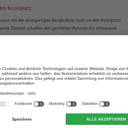
des Kronplatz
Luxus mit der einzigartigen Bergkulisse rund um den Kronplatz.
egante Zimmer schaffen den perfekten Rahmen für erholsame
Naturerlebnisse kombinieren möchte, entdeckt in den
Hotels in
xklusivem Ambiente. Sie buchen ein
Luxushotel Olang
und
zwischen Dolomiten, Wanderwegen und Skipisten sowie
häre.
 Hotels in Olang
Hotels von Olang?
ewählte Hotels 5 Sterne in Olang für luxuriöse Urlaubstage in
ve Wellnesshotels, stilvolle Rückzugsorte und besondere