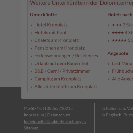
Weitere Unterkünfte in der Dolomitenregi
Unterkünfte
Hotels nach
Hotel Kronplatz
3 Ste
Hotels mit Pool
4 St
Chalets am Kronplatz
5 
Pensionen am Kronplatz
Angebote
Ferienwohnungen / Residences
Urlaub auf dem Bauernhof
Last Minu
B&B / Garni / Privatzimmer
Frühbuch
Camping am Kronplatz
Alle Ange
Alle Unterkünfte am Kronplatz
MwSt.-Nr. IT02365710215
In Italienisch: Va
Impressum
|
Datenschutz
In Englisch: Pust
Individuelle Cookie-Einstellungen
Sitemap