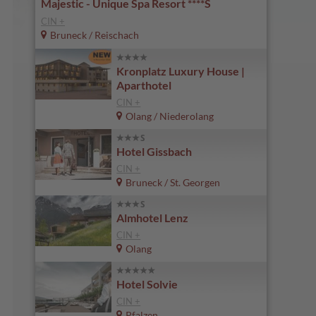
Majestic - Unique Spa Resort ****S
CIN +
Bruneck / Reischach
Kronplatz Luxury House |
Aparthotel
CIN +
Olang / Niederolang
Hotel Gissbach
CIN +
Bruneck / St. Georgen
Almhotel Lenz
CIN +
Olang
Hotel Solvie
CIN +
Pfalzen