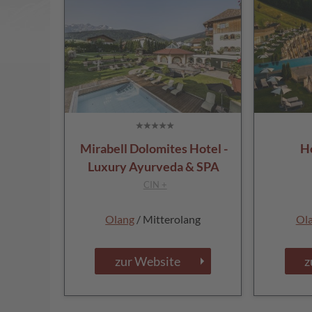
Mirabell Dolomites Hotel -
H
Luxury Ayurveda & SPA
CIN +
Olang
/ Mitterolang
Ol
zur Website
z