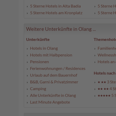
5 Sterne Hotels in Alta Badia
5 Sterne H
5 Sterne Hotels am Kronplatz
5 Sterne H
Weitere Unterkünfte in Olang ...
Unterkünfte
Themenhote
Hotels in Olang
Familienh
Hotels mit Halbpension
Wellnessh
Pensionen
Hotels an 
Ferienwohnungen / Residences
Hotels nach
Urlaub auf dem Bauernhof
B&B, Garni & Privatzimmer
3 Ste
Camping
4 S
Alle Unterkünfte in Olang
5 
Last Minute Angebote