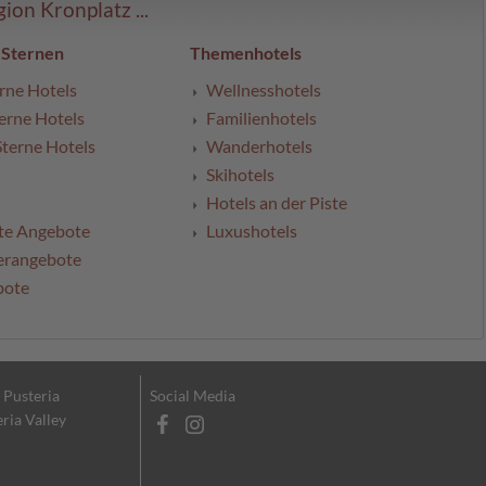
on Kronplatz ...
 Sternen
Themenhotels
rne Hotels
Wellnesshotels
erne Hotels
Familienhotels
Sterne Hotels
Wanderhotels
Skihotels
Hotels an der Piste
te Angebote
Luxushotels
erangebote
bote
l Pusteria
Social Media
eria Valley