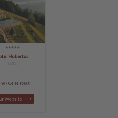
otel Hubertus
CIN +
ang
/ Geiselsberg
ur Website