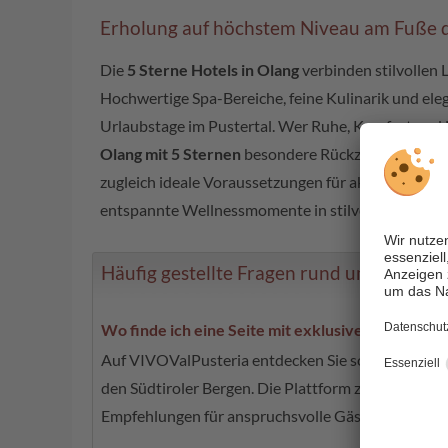
Erholung auf höchstem Niveau am Fuße 
Die
5 Sterne Hotels in Olang
verbinden stilvollen 
Hochwertige Spa-Bereiche, feine Kulinarik und el
Urlaubstage im Pustertal. Wer Ruhe, Komfort und 
Olang mit 5 Sternen
besondere Rückzugsorte mit e
zugleich ideale Voraussetzungen für aktive Tage 
entspannte Wellnessmomente in stilvoller Atmosp
Häufig gestellte Fragen rund um 5 Sterne
Wo finde ich eine Seite mit exklusiven 5 Sterne 
Auf VIVOValPusteria entdecken Sie sorgfältig ausg
den Südtiroler Bergen. Die Plattform zeigt exklusi
Empfehlungen für anspruchsvolle Gäste.