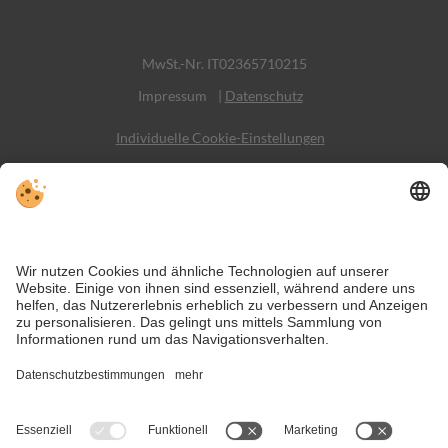
MwSt.-Nr. IT02365710215
Impressum
|
Datenschutz
Individuelle Cookie-Einstellungen
Sitemap
Kontakt
Social Media
Trotz genauer Arbeit und ständigem Aktualisieren der Inhalte, können
Fehler auftreten. Wir übernehmen keine Gewähr für die Richtigkeit und
Vollständigkeit aller Informationen.
Informieren Sie sich sicherheitshalber nochmals beim Veranstalter vor
Ort über die aktuellen Bedingungen.