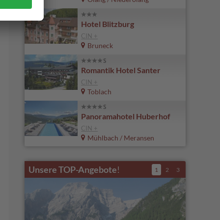
Hotel Blitzburg
CIN +
Bruneck
Romantik Hotel Santer
CIN +
Toblach
Panoramahotel Huberhof
CIN +
Mühlbach / Meransen
Unsere TOP-Angebote
!
1
2
3