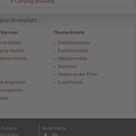
Camping Welsberg
on Kronplatz ...
 Sternen
Themenhotels
rne Hotels
Wellnesshotels
erne Hotels
Familienhotels
Sterne Hotels
Wanderhotels
Skihotels
Hotels an der Piste
te Angebote
Luxushotels
erangebote
bote
l Pusteria
Social Media
eria Valley