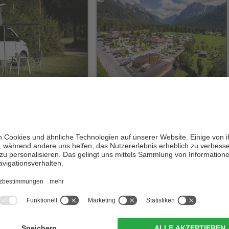
n Natur Camping
Camping AL PLAN*** -
CIN +
Dolomites
CIN +
en
/ Niederrasen
St. Vigil in Enneberg
ur Website
zur Website