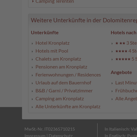
Camping Terenten
Weitere Unterkünfte in der Dolomitenregi
Unterkünfte
Hotels nach
Hotel Kronplatz
3 Ste
Hotels mit Pool
4 St
Chalets am Kronplatz
5 
Pensionen am Kronplatz
Angebote
Ferienwohnungen / Residences
Urlaub auf dem Bauernhof
Last Minu
B&B / Garni / Privatzimmer
Frühbuch
Camping am Kronplatz
Alle Ange
Alle Unterkünfte am Kronplatz
MwSt.-Nr. IT02365710215
In Italienisch: Va
Impressum
|
Datenschutz
In Englisch: Pust