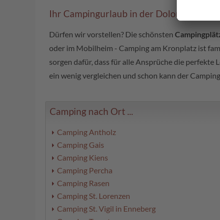
Ihr Campingurlaub in der Dolomitenregi
Dürfen wir vorstellen? Die schönsten
Campingplät
oder im Mobilheim - Camping am Kronplatz ist famil
sorgen dafür, dass für alle Ansprüche die perfekte
ein wenig vergleichen und schon kann der Camping
Camping nach Ort ...
Camping Antholz
Camping Gais
Camping Kiens
Camping Percha
Camping Rasen
Camping St. Lorenzen
Camping St. Vigil in Enneberg