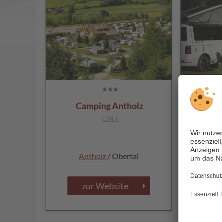
Alpe
Camping Antholz
CIN +
Antholz
/ Obertal
Ras
zur Website
z