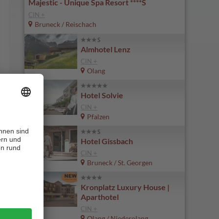
Majestic - Unique Spa Resort ****S
CIN +
Bruneck / Reischach
Almhotel Lenz
CIN +
Olang
Hotel Solvie
CIN +
Pfalzen
Hotel Gissbach
CIN +
Bruneck / St. Georgen
Kronplatz Luxury House |
Aparthotel
CIN +
Olang / Niederolang