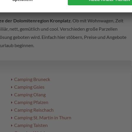
on Kronplatz
ze der Dolomitenregion Kronplatz
. Ob mit Wohnwagen, Zelt
iär, nett, gemütlich und cool. Verschieden große Parzellen
 Lösung geboten wird. Einfach hier stöbern, Preise und Angebote
urlaub beginnen.
Camping Bruneck
Camping Gsies
Camping Olang
Camping Pfalzen
Camping Reischach
Camping St. Martin in Thurn
Camping Taisten