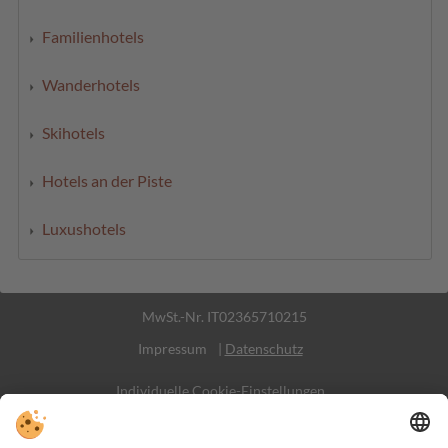
Familienhotels
Wanderhotels
Skihotels
Hotels an der Piste
Luxushotels
MwSt.-Nr. IT02365710215
Impressum
|
Datenschutz
Individuelle Cookie-Einstellungen
Sitemap