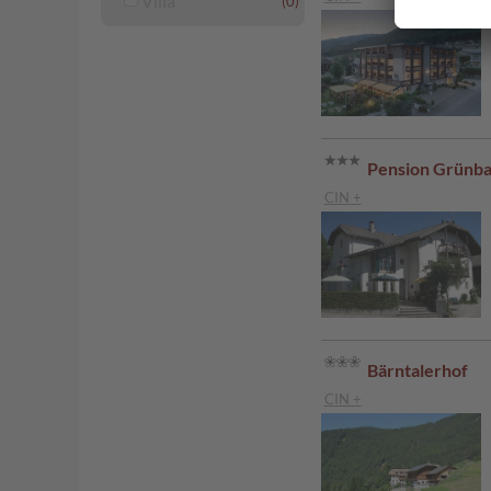
Villa
(0)
Pension Grünb
CIN +
Bärntalerhof
CIN +