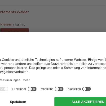
artements Walder
Pfalzen
/ Issing
zur Website
Pfalzen
/ Issing
zur Website
ain Hotel