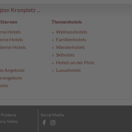
on Kronplatz ...
 Sternen
Themenhotels
rne Hotels
Wellnesshotels
erne Hotels
Familienhotels
Sterne Hotels
Wanderhotels
Skihotels
Hotels an der Piste
te Angebote
Luxushotels
erangebote
bote
l Pusteria
Social Media
eria Valley