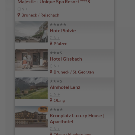
Majestic - Unique Spa Resort ****S
CIN +
Bruneck / Reischach
Hotel Solvie
CIN +
Pfalzen
Hotel Gissbach
CIN +
Bruneck / St. Georgen
Almhotel Lenz
CIN +
Olang
Kronplatz Luxury House |
Aparthotel
CIN +
Olang / Niederolang