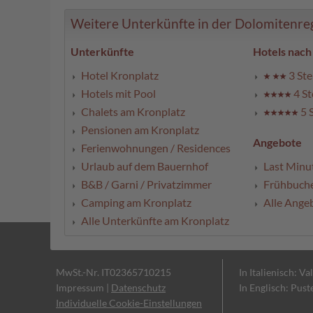
Weitere Unterkünfte in der Dolomitenregi
Unterkünfte
Hotels nach
Hotel Kronplatz
3 Ste
Hotels mit Pool
4 St
Chalets am Kronplatz
5 
Pensionen am Kronplatz
Angebote
Ferienwohnungen / Residences
Urlaub auf dem Bauernhof
Last Minu
B&B / Garni / Privatzimmer
Frühbuch
Camping am Kronplatz
Alle Ange
Alle Unterkünfte am Kronplatz
MwSt.-Nr. IT02365710215
In Italienisch: Va
Impressum
|
Datenschutz
In Englisch: Pust
Individuelle Cookie-Einstellungen