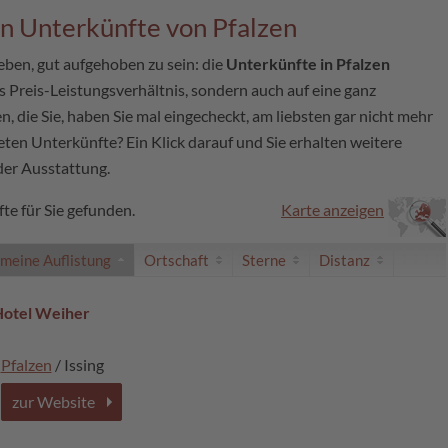
en Unterkünfte von Pfalzen
eben, gut aufgehoben zu sein: die
Unterkünfte in Pfalzen
es Preis-Leistungsverhältnis, sondern auch auf eine ganz
die Sie, haben Sie mal eingecheckt, am liebsten gar nicht mehr
teten Unterkünfte? Ein Klick darauf und Sie erhalten weitere
der Ausstattung.
te für Sie gefunden.
Karte anzeigen
emeine Auflistung
Ortschaft
Sterne
Distanz
Hotel Weiher
Pfalzen
/ Issing
zur Website