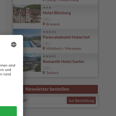
Hotel Blitzburg
CIN +
Bruneck
Panoramahotel Huberhof
CIN +
Mühlbach / Meransen
Romantik Hotel Santer
CIN +
Toblach
Newsletter bestellen
E-Mail