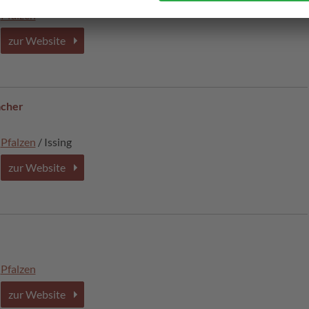
Pfalzen
zur Website
acher
Pfalzen
/ Issing
zur Website
Pfalzen
zur Website