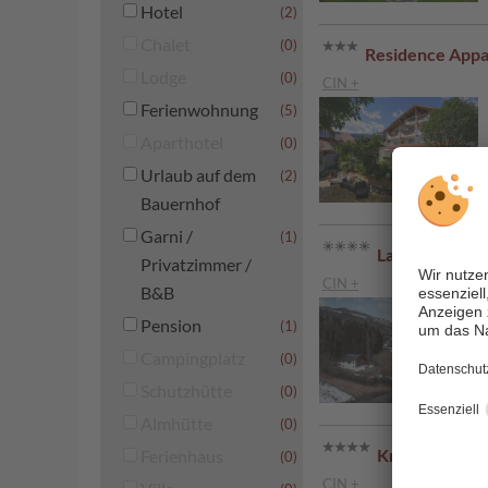
Hotel
(2)
Chalet
(0)
Residence App
Lodge
(0)
CIN +
Ferienwohnung
(5)
Aparthotel
(0)
Urlaub auf dem
(2)
Bauernhof
Garni /
(1)
Lantl - Issing
Privatzimmer /
CIN +
B&B
Pension
(1)
Campingplatz
(0)
Schutzhütte
(0)
Almhütte
(0)
Kristall Mount
Ferienhaus
(0)
CIN +