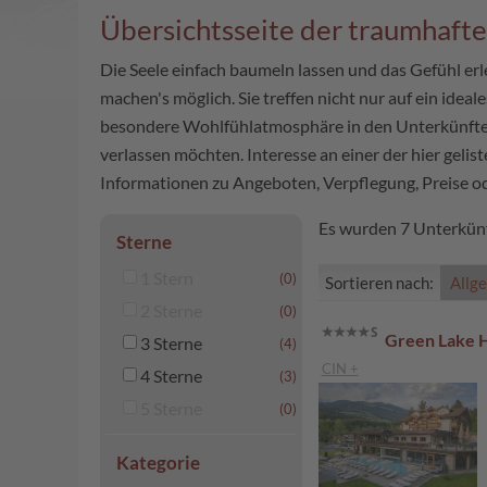
Übersichtsseite der traumhaft
Die Seele einfach baumeln lassen und das Gefühl erl
machen's möglich. Sie treffen nicht nur auf ein ideal
besondere Wohlfühlatmosphäre in den Unterkünften, 
verlassen möchten. Interesse an einer der hier gelis
Informationen zu Angeboten, Verpflegung, Preise o
Es wurden 7 Unterkünf
Sterne
1 Stern
(0)
Sortieren nach:
Allg
2 Sterne
(0)
Green Lake 
3 Sterne
(4)
CIN +
4 Sterne
(3)
5 Sterne
(0)
Kategorie