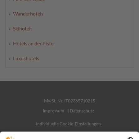
Wanderhotels
Skihotels
Hotels an der Piste
Luxushotels
MwSt.-Nr. IT02365710215
Impressum
|
Datenschutz
Individuelle Cookie-Einstellungen
Sitemap