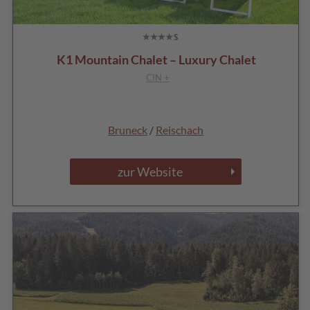
K1 Mountain Chalet – Luxury Chalet
CIN +
Bruneck
/
Reischach
zur Website