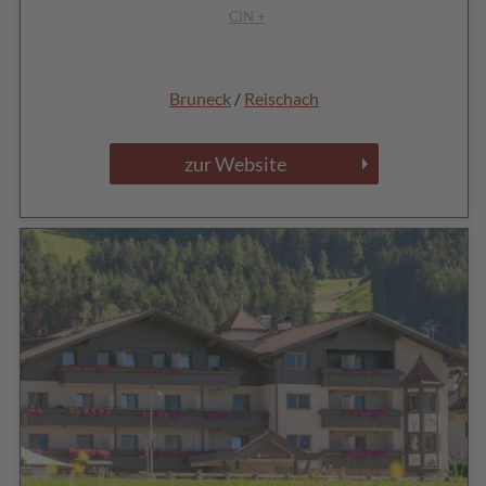
CIN +
Bruneck
/
Reischach
zur Website