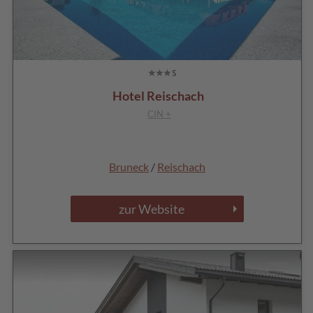
Hotel Reischach
CIN +
Bruneck
/
Reischach
zur Website