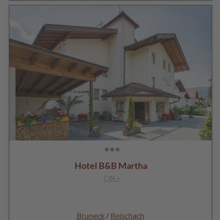
Hotel B&B Martha
CIN +
Bruneck
/
Reischach