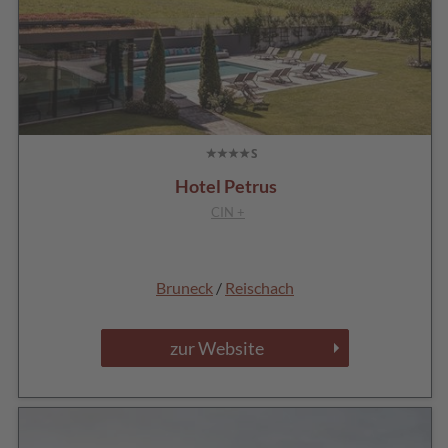
Hotel Petrus
CIN +
Bruneck
/
Reischach
zur Website