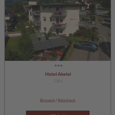
Hotel Akelei
CIN +
Bruneck
/
Reischach