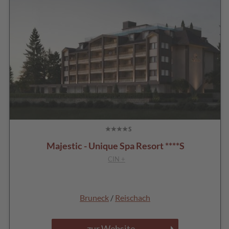
Majestic - Unique Spa Resort ****S
CIN +
Bruneck
/
Reischach
zur Website