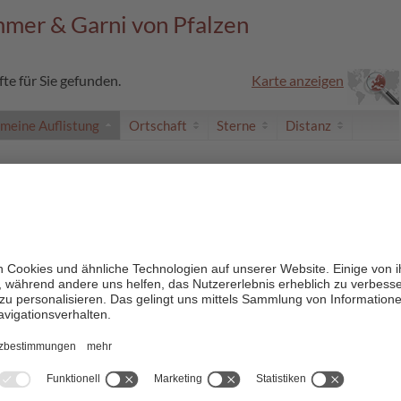
mmer & Garni von Pfalzen
te für Sie gefunden.
Karte anzeigen
emeine Auflistung
Ortschaft
Sterne
Distanz
artements Walder
Pfalzen
/ Issing
zur Website