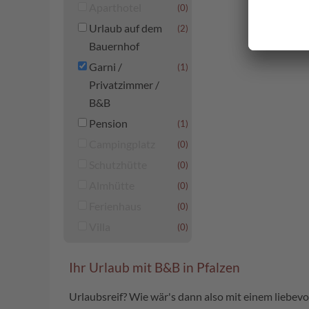
Aparthotel
(0)
Urlaub auf dem
(2)
Bauernhof
Garni /
(1)
Privatzimmer /
B&B
Pension
(1)
Campingplatz
(0)
Schutzhütte
(0)
Almhütte
(0)
Ferienhaus
(0)
Villa
(0)
Ihr Urlaub mit B&B in Pfalzen
Urlaubsreif? Wie wär's dann also mit einem liebev