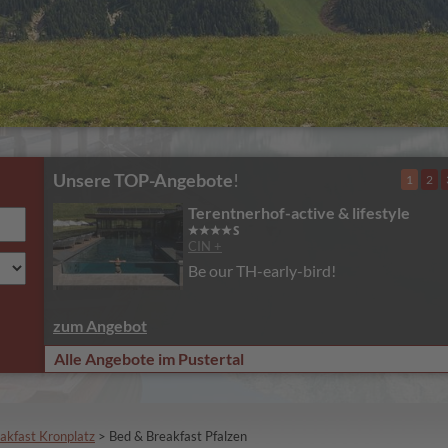
Unsere TOP-Angebote
!
1
2
Terentnerhof-active & lifestyle
CIN +
Be our TH-early-bird!
zum Angebot
Alle Angebote im Pustertal
akfast Kronplatz
>
Bed & Breakfast Pfalzen