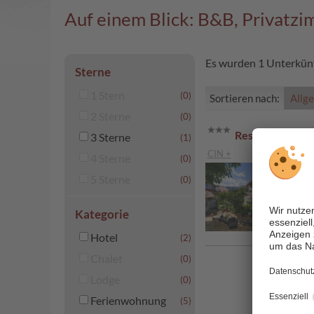
Auf einem Blick: B&B, Privatzi
Es wurden 1 Unterkünf
Sterne
1 Stern
(0)
Sortieren nach:
Allg
2 Sterne
(0)
Residence App
3 Sterne
(1)
CIN +
4 Sterne
(0)
5 Sterne
(0)
Kategorie
Hotel
(2)
Chalet
(0)
Lodge
(0)
Ferienwohnung
(5)