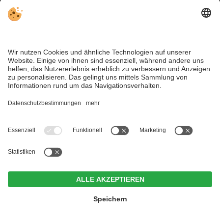
Sitemap
Kontakt
Social Media
Trotz genauer Arbeit und ständigem Aktualisieren der Inhalte, können
Fehler auftreten. Wir übernehmen keine Gewähr für die Richtigkeit und
Vollständigkeit aller Informationen.
Informieren Sie sich sicherheitshalber nochmals beim Veranstalter vor
Ort über die aktuellen Bedingungen.
Perfekt präparierte Pisten, moderne Aufstiegslagen und vieles
mehr erwartet Skiurlauber im Wintersportparadies Helm.
Majestic - Unique Spa Resort ****S
CIN +