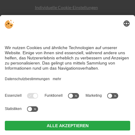
Individuelle Cookie-Einstellungen
Sitemap
Kontakt
Social Media
Trotz genauer Arbeit und ständigem Aktualisieren der Inhalte, können
Fehler auftreten. Wir übernehmen keine Gewähr für die Richtigkeit und
Vollständigkeit aller Informationen.
Informieren Sie sich sicherheitshalber nochmals beim Veranstalter vor
Ort über die aktuellen Bedingungen.
Das Bild der Webcam versucht den Ausblick auf die einzigartige
Bergwelt im Pragser Tal im Hochpustertal einzufangen.