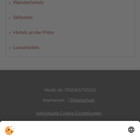
Wanderhotels
Skihotels
Hotels an der Piste
Luxushotels
MwSt.-Nr. IT02365710215
Impressum
|
Datenschutz
Individuelle Cookie-Einstellungen
Sitemap
Kontakt