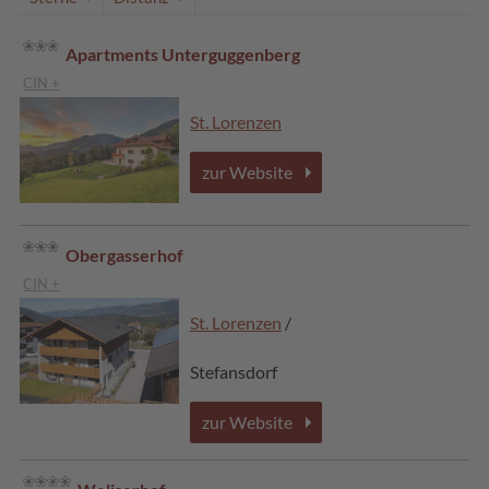
Apartments Unterguggenberg
CIN +
St. Lorenzen
zur Website
Obergasserhof
CIN +
St. Lorenzen
/
Stefansdorf
zur Website