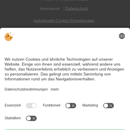
Impressum
|
Datenschutz
Individuelle Cookie-Einstellungen
Sitemap
Kontakt
Social Media
Trotz genauer Arbeit und ständigem Aktualisieren der Inhalte, können
Fehler auftreten. Wir übernehmen keine Gewähr für die Richtigkeit und
Vollständigkeit aller Informationen.
Informieren Sie sich sicherheitshalber nochmals beim Veranstalter vor
Ort über die aktuellen Bedingungen.
Idyllisch und ruhig gelegen: die Bauernhöfe von St. Martin in
Thurn.