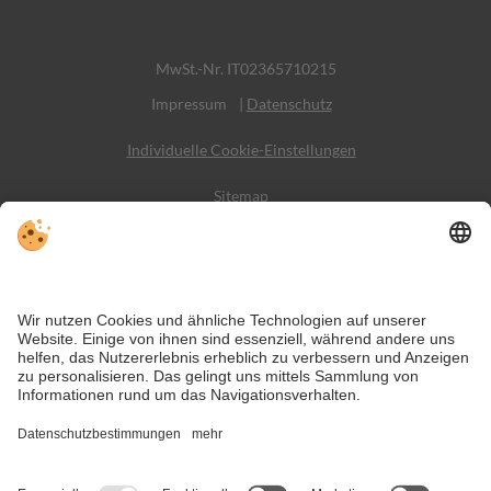
MwSt.-Nr. IT02365710215
Impressum
|
Datenschutz
Individuelle Cookie-Einstellungen
Sitemap
Kontakt
Social Media
Trotz genauer Arbeit und ständigem Aktualisieren der Inhalte, können
Fehler auftreten. Wir übernehmen keine Gewähr für die Richtigkeit und
Vollständigkeit aller Informationen.
Informieren Sie sich sicherheitshalber nochmals beim Veranstalter vor
Ort über die aktuellen Bedingungen.