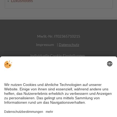
Luxushotels
MwSt.-Nr. IT02365710215
Impressum
|
Datenschutz
Individuelle Cookie-Einstellungen
Sitemap
Kontakt
Social Media
Trotz genauer Arbeit und ständigem Aktualisieren der Inhalte, können
Fehler auftreten. Wir übernehmen keine Gewähr für die Richtigkeit und