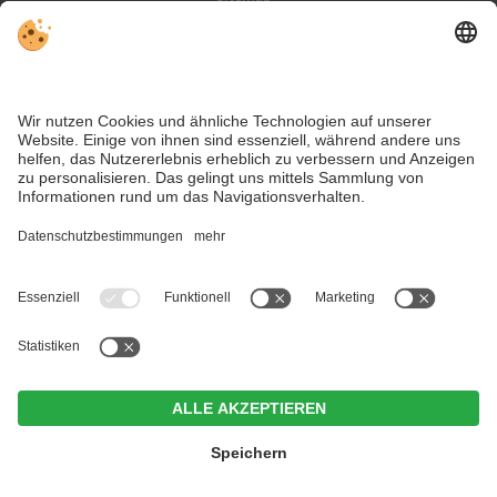
Kontakt
Social Media
Trotz genauer Arbeit und ständigem Aktualisieren der Inhalte, können
Fehler auftreten. Wir übernehmen keine Gewähr für die Richtigkeit und
Vollständigkeit aller Informationen.
Informieren Sie sich sicherheitshalber nochmals beim Veranstalter vor
Ort über die aktuellen Bedingungen.
Lust auf Urlaub auf dem Bauernhof in Alta Badia? Hier in die
große Auswahl für Bauernhofurlaub eintauchen und
unverbindlich anfragen.
Majestic - Unique Spa Resort ****S
CIN +