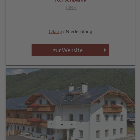
CIN +
Olang
/ Niederolang
zur Website