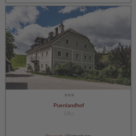
Puenlandhof
CIN +
Bruneck
/ Dietenheim