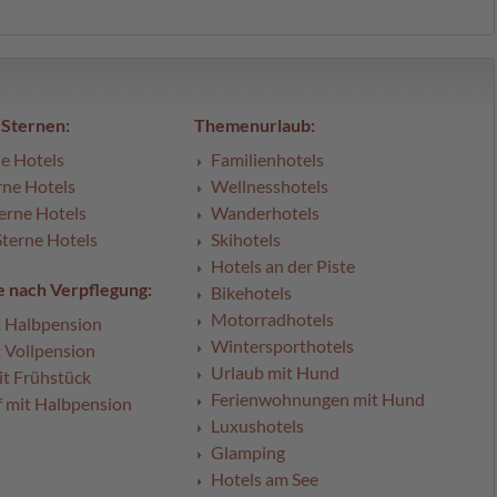
 Sternen:
Themenurlaub:
e Hotels
Familienhotels
rne Hotels
Wellnesshotels
erne Hotels
Wanderhotels
Sterne Hotels
Skihotels
Hotels an der Piste
 nach Verpflegung:
Bikehotels
Motorradhotels
t Halbpension
Wintersporthotels
t Vollpension
Urlaub mit Hund
t Frühstück
Ferienwohnungen mit Hund
 mit Halbpension
Luxushotels
Glamping
Hotels am See