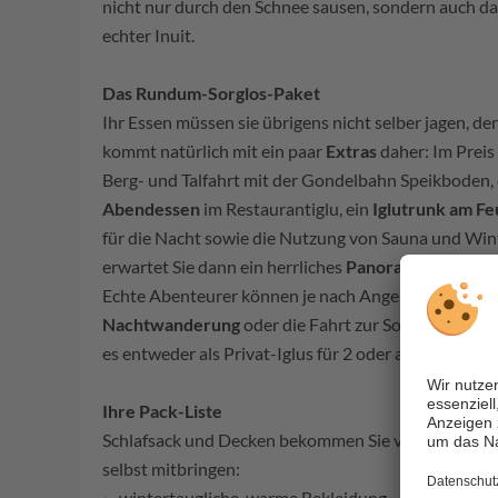
nicht nur durch den Schnee sausen, sondern auch dar
echter Inuit.
Das Rundum-Sorglos-Paket
Ihr Essen müssen sie übrigens nicht selber jagen, d
kommt natürlich mit ein paar
Extras
daher: Im Preis 
Berg- und Talfahrt mit der Gondelbahn Speikboden, e
Abendessen
im Restaurantiglu, ein
Iglutrunk am Fe
für die Nacht sowie die Nutzung von Sauna und Wi
erwartet Sie dann ein herrliches
Panoramafrühstück
Echte Abenteurer können je nach Angebot auch noc
Nachtwanderung
oder die Fahrt zur Sonnklarhütte 
es entweder als Privat-Iglus für 2 oder als Family-Ig
Ihre Pack-Liste
Schlafsack und Decken bekommen Sie vor Ort, folg
selbst mitbringen:
wintertaugliche, warme Bekleidung