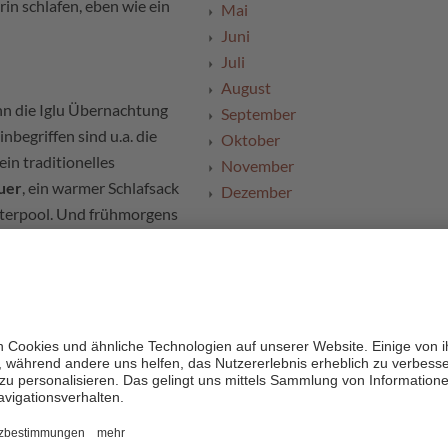
in schlafen, eben wie ein
Mai
Juni
Juli
August
enn die Iglu Übernachtung
September
inbegriffen sind u.a. die
Oktober
in traditionelles
November
uer
, ein warmer Schlafsack
Dezember
nterpool. Und frühmorgens
 im Bergrestaurant
.
h eine
Schneeschuh-
dazu buchen. Die Iglus gibt
lus für 3-4 Personen.
ende Dinge müssen Sie