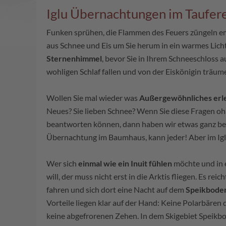
Iglu Übernachtungen im Taufere
Funken sprühen, die Flammen des Feuers züngeln e
aus Schnee und Eis um Sie herum in ein warmes Lich
Sternenhimmel
, bevor Sie in Ihrem Schneeschloss 
wohligen Schlaf fallen und von der Eiskönigin träu
Wollen Sie mal wieder was
Außergewöhnliches erl
Neues? Sie lieben Schnee? Wenn Sie diese Fragen oh
beantworten können, dann haben wir etwas ganz bes
Übernachtung im Baumhaus, kann jeder! Aber im Ig
Wer sich
einmal wie ein Inuit fühlen
möchte und in 
will, der muss nicht erst in die Arktis fliegen. Es rei
fahren und sich dort eine Nacht auf dem
Speikbode
Vorteile liegen klar auf der Hand: Keine Polarbären
keine abgefrorenen Zehen. In dem Skigebiet Speik