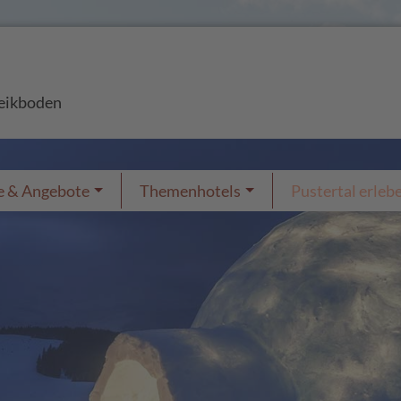
peikboden
e & Angebote
Themenhotels
Pustertal erleb