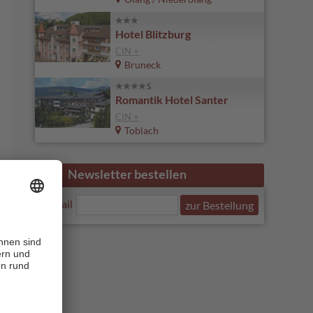
Hotel Blitzburg
CIN +
Bruneck
Romantik Hotel Santer
CIN +
Toblach
Newsletter bestellen
E-Mail