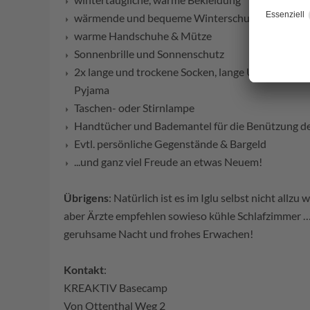
wärmende und bequeme Winterschuhe
warme Handschuhe & Mütze
Sonnenbrille und Sonnenschutz
2x lange und trockene Socken, lange Unterwäsch
Pyjama
Taschen- oder Stirnlampe
Handtücher und Bademantel für die Benützung d
Evtl. persönliche Gegenstände & Bargeld
...und ganz viel Freude an etwas Neuem!
Übrigens
: Natürlich ist es im Iglu selbst nicht allz
aber Ärzte empfehlen sowieso kühle Schlafzimmer 
geruhsame Nacht und frohes Erwachen!
Kontakt
:
KREAKTIV Basecamp
Von Ottenthal Weg 2