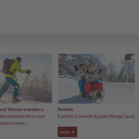
 und Winterwandern
Rodeln
Naturerlebnis fern vom
Familie, Freunde & jede Menge Spaß
stenrummel ...
...
mehr