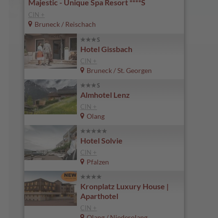
Majestic - Unique Spa Resort ****S
CIN +
Bruneck / Reischach
Hotel Gissbach
CIN +
Bruneck / St. Georgen
Almhotel Lenz
CIN +
Olang
Hotel Solvie
CIN +
Pfalzen
Kronplatz Luxury House |
Aparthotel
CIN +
Olang / Niederolang