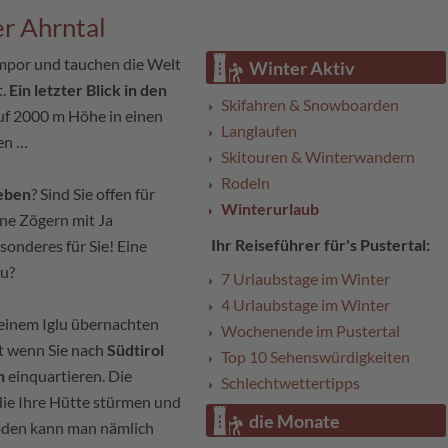
r Ahrntal
mpor und tauchen die Welt
Winter Aktiv
t.
Ein letzter Blick in den
Skifahren & Snowboarden
auf 2000 m Höhe in einen
Langlaufen
men …
Skitouren & Winterwandern
Rodeln
eben
? Sind Sie offen für
Winterurlaub
ne Zögern mit Ja
Ihr Reiseführer für's Pustertal:
onderes für Sie! Eine
lu?
7 Urlaubstage im Winter
4 Urlaubstage im Winter
einem Iglu übernachten
Wochenende im Pustertal
cht wenn Sie nach
Südtirol
Top 10 Sehenswürdigkeiten
n
einquartieren. Die
Schlechtwettertipps
 die Ihre Hütte stürmen und
die Monate
boden kann man nämlich