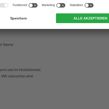
e zum Wechseln oder
er Sauna
u warm wie im Hotelzimmer,
… Wir wünschen eine