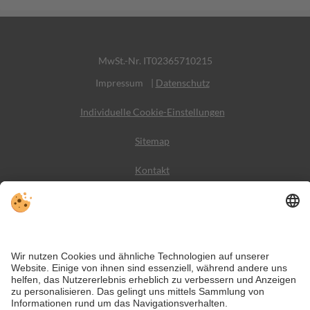
MwSt.-Nr. IT02365710215
Impressum
|
Datenschutz
Individuelle Cookie-Einstellungen
Sitemap
Kontakt
Social Media
Trotz genauer Arbeit und ständigem Aktualisieren der Inhalte, können
Fehler auftreten. Wir übernehmen keine Gewähr für die Richtigkeit und
Vollständigkeit aller Informationen.
Informieren Sie sich sicherheitshalber nochmals beim Veranstalter vor